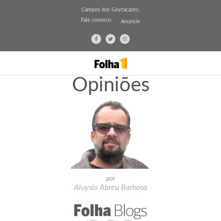
Campos dos Goytacazes,
Fale conosco
Anuncie
Opiniões
por
Aluysio Abreu Barbosa