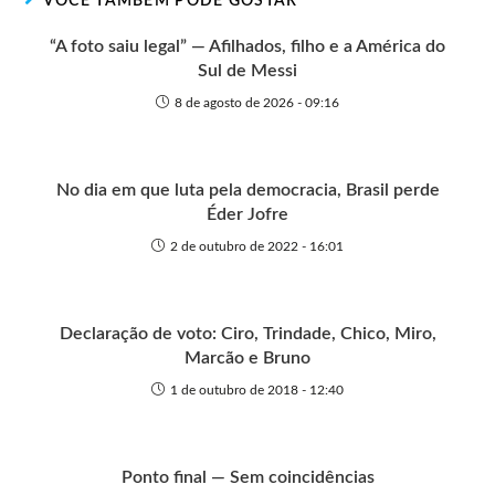
VOCÊ TAMBÉM PODE GOSTAR
e
k
p
e
r
“A foto saiu legal” — Afilhados, filho e a América do
Sul de Messi
8 de agosto de 2026 - 09:16
No dia em que luta pela democracia, Brasil perde
Éder Jofre
2 de outubro de 2022 - 16:01
Declaração de voto: Ciro, Trindade, Chico, Miro,
Marcão e Bruno
1 de outubro de 2018 - 12:40
Ponto final — Sem coincidências