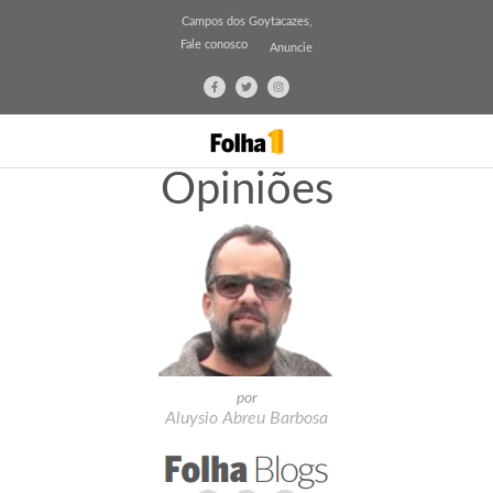
Campos dos Goytacazes,
Fale conosco
Anuncie
Opiniões
por
Aluysio Abreu Barbosa