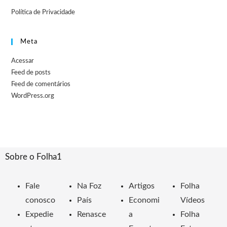
Política de Privacidade
Meta
Acessar
Feed de posts
Feed de comentários
WordPress.org
Sobre o Folha1
Fale
Na Foz
Artigos
Folha
conosco
País
Economi
Vídeos
Expedie
Renasce
a
Folha