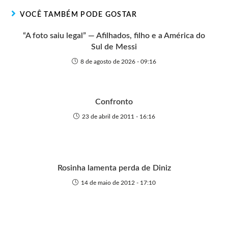
r
t
o
p
g
VOCÊ TAMBÉM PODE GOSTAR
e
k
p
e
r
“A foto saiu legal” — Afilhados, filho e a América do
Sul de Messi
8 de agosto de 2026 - 09:16
Confronto
23 de abril de 2011 - 16:16
Rosinha lamenta perda de Diniz
14 de maio de 2012 - 17:10