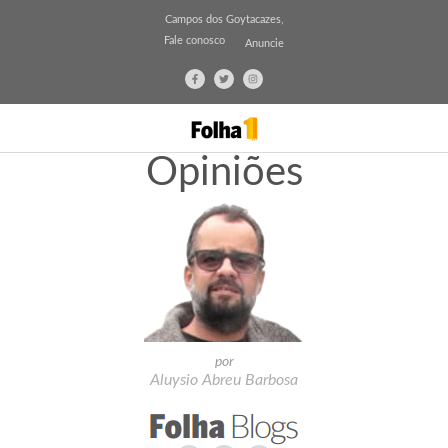
Campos dos Goytacazes,
Fale conosco
Anuncie
Opiniões
por
Aluysio Abreu Barbosa