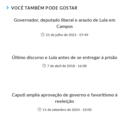
r
t
o
p
g
VOCÊ TAMBÉM PODE GOSTAR
e
k
p
e
r
Governador, deputado liberal e arauto de Lula em
Campos
21 de julho de 2021 - 07:49
Último discurso e Lula antes de se entregar à prisão
7 de abril de 2018 - 16:08
Caputi amplia aprovação de governo e favoritismo à
reeleição
11 de setembro de 2024 - 10:00