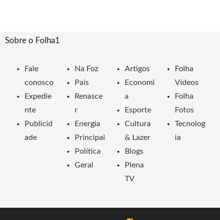
Sobre o Folha1
Fale
Na Foz
Artigos
Folha
conosco
País
Economi
Vídeos
Expedie
Renasce
a
Folha
nte
r
Esporte
Fotos
Publicid
Energia
Cultura
Tecnolog
ade
Principal
& Lazer
ia
Política
Blogs
Geral
Plena
TV