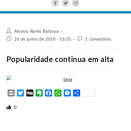
Aluysio Abreu Barbosa
26 de junho de 2010 - 16:01
1 comentário
Popularidade continua em alta
P
T
D
E
F
W
M
S
r
w
i
v
a
h
e
h
i
i
g
e
c
a
s
a
0
n
t
g
r
e
t
s
r
t
t
n
b
s
e
e
e
o
o
A
n