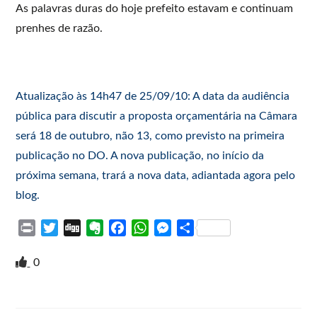
As palavras duras do hoje prefeito estavam e continuam
prenhes de razão.
Atualização às 14h47 de 25/09/10: A data da audiência
pública para discutir a proposta orçamentária na Câmara
será 18 de outubro, não 13, como previsto na primeira
publicação no DO. A nova publicação, no início da
próxima semana, trará a nova data, adiantada agora pelo
blog.
P
T
D
E
F
W
M
S
r
w
i
v
a
h
e
h
i
i
g
e
c
a
s
a
0
n
t
g
r
e
t
s
r
t
t
n
b
s
e
e
e
o
o
A
n