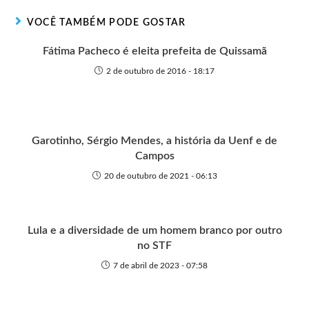
r
t
o
p
g
VOCÊ TAMBÉM PODE GOSTAR
e
k
p
e
r
Fátima Pacheco é eleita prefeita de Quissamã
2 de outubro de 2016 - 18:17
Garotinho, Sérgio Mendes, a história da Uenf e de
Campos
20 de outubro de 2021 - 06:13
Lula e a diversidade de um homem branco por outro
no STF
7 de abril de 2023 - 07:58