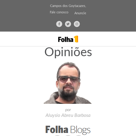
Campos dos Goytacazes,
Fale conosco
Anuncie
Opiniões
por
Aluysio Abreu Barbosa