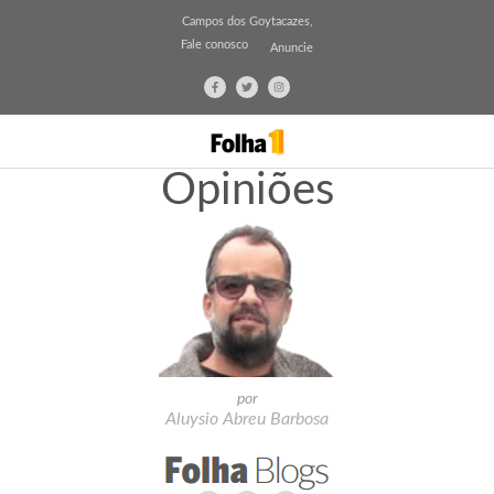
Campos dos Goytacazes,
Fale conosco
Anuncie
Opiniões
por
Aluysio Abreu Barbosa