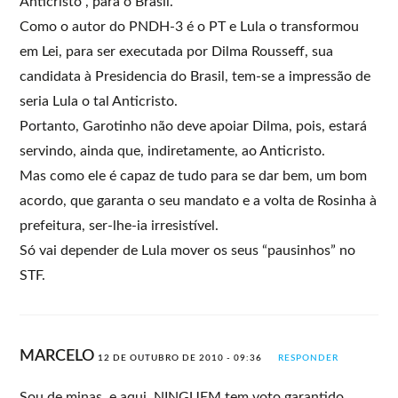
Anticristo”, para o Brasil.
Como o autor do PNDH-3 é o PT e Lula o transformou
em Lei, para ser executada por Dilma Rousseff, sua
candidata à Presidencia do Brasil, tem-se a impressão de
seria Lula o tal Anticristo.
Portanto, Garotinho não deve apoiar Dilma, pois, estará
servindo, ainda que, indiretamente, ao Anticristo.
Mas como ele é capaz de tudo para se dar bem, um bom
acordo, que garanta o seu mandato e a volta de Rosinha à
prefeitura, ser-lhe-ia irresistível.
Só vai depender de Lula mover os seus “pausinhos” no
STF.
MARCELO
12 DE OUTUBRO DE 2010 - 09:36
RESPONDER
Sou de minas, e aqui, NINGUEM tem voto garantido.