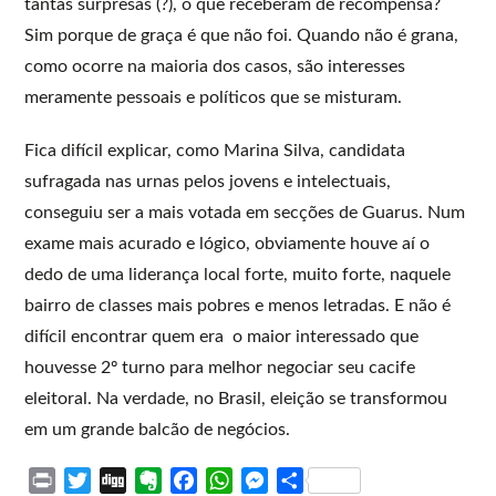
tantas surpresas (?), o que receberam de recompensa?
Sim porque de graça é que não foi. Quando não é grana,
como ocorre na maioria dos casos, são interesses
meramente pessoais e políticos que se misturam.
Fica difícil explicar, como Marina Silva, candidata
sufragada nas urnas pelos jovens e intelectuais,
conseguiu ser a mais votada em secções de Guarus. Num
exame mais acurado e lógico, obviamente houve aí o
dedo de uma liderança local forte, muito forte, naquele
bairro de classes mais pobres e menos letradas. E não é
difícil encontrar quem era o maior interessado que
houvesse 2º turno para melhor negociar seu cacife
eleitoral. Na verdade, no Brasil, eleição se transformou
em um grande balcão de negócios.
P
T
D
E
F
W
M
S