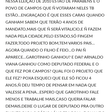
NESSA ELEIÇÃO DE 2010 ESTÃO DE PARABÉNS E O
POVO DE CAMPOS QUE Ñ VOTARAM NELES TB
ESTÃO…ENGRAÇADO É QUE ESSES CARAS QUANDO
GANHAM SABEM QUE TERÃO 4 ANOS DE
MANDATO,MAIS QUE Ñ SERÁ VITALICIO,E Ñ FAZEM
NADA PELA CIDADE,PELO ESTADO,SÓ FINGEM
FAZER,TODO PROJETO BOM,TEM VARIOS PAIS…
AGORA QUANDO O FILHO É FEIO…O PAI Ñ
APARECE…GAROTINHO GANHOU? E DAI? ARNALDO
VIANA GANHOU COMO DEPUTADO FEDERAL E O
QUE FEZ POR CAMPOS? QUAL FOI O PROJETO QUE
ELE FEZ? POXA ESQUECI QUE ELE SÓ FICOU 4
ANOS,Ñ DEU TEMPO DE PENSAR EM NADA QUE
VALESSE A PENA…ESPERO QUE GAROTINHO FALE
MENOS E TRABALHE MAIS,CASO QUERIA FALAR
DEMAIS,DEIXE O LUGAR DE DEPUTADO PRA OUTRO