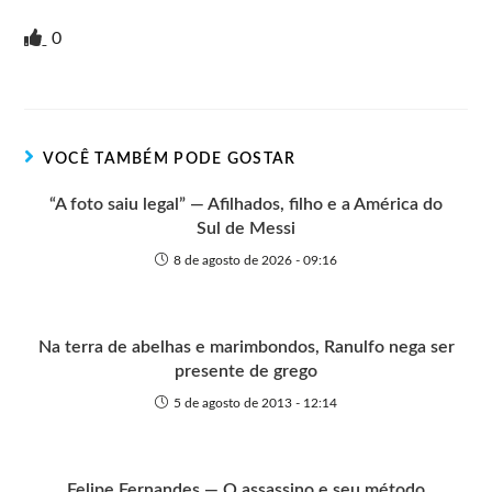
r
w
i
v
a
h
e
h
i
i
g
e
c
a
s
a
0
n
t
g
r
e
t
s
r
t
t
n
b
s
e
e
e
o
o
A
n
r
t
o
p
g
VOCÊ TAMBÉM PODE GOSTAR
e
k
p
e
r
“A foto saiu legal” — Afilhados, filho e a América do
Sul de Messi
8 de agosto de 2026 - 09:16
Na terra de abelhas e marimbondos, Ranulfo nega ser
presente de grego
5 de agosto de 2013 - 12:14
Felipe Fernandes — O assassino e seu método