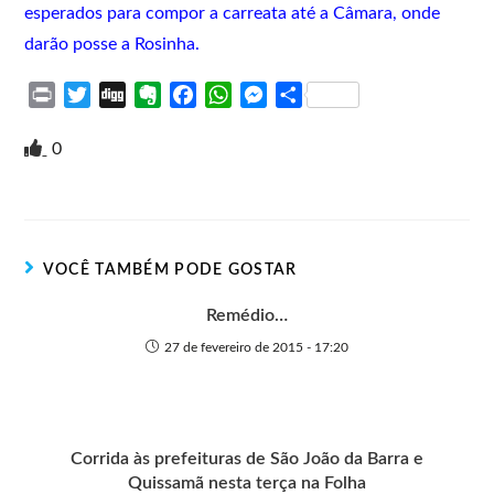
esperados para compor a carreata até a Câmara, onde
darão posse a Rosinha.
P
T
D
E
F
W
M
S
r
w
i
v
a
h
e
h
i
i
g
e
c
a
s
a
0
n
t
g
r
e
t
s
r
t
t
n
b
s
e
e
e
o
o
A
n
r
t
o
p
g
VOCÊ TAMBÉM PODE GOSTAR
e
k
p
e
r
Remédio…
27 de fevereiro de 2015 - 17:20
Corrida às prefeituras de São João da Barra e
Quissamã nesta terça na Folha