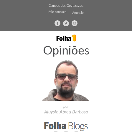
Campos dos Goytacazes,
Fale conosco
Anuncie
Opiniões
por
Aluysio Abreu Barbosa