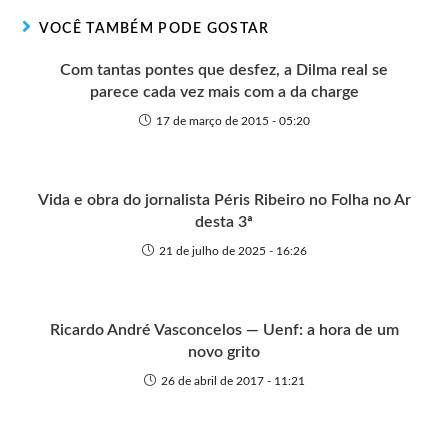
r
t
o
p
g
VOCÊ TAMBÉM PODE GOSTAR
e
k
p
e
r
Com tantas pontes que desfez, a Dilma real se
parece cada vez mais com a da charge
17 de março de 2015 - 05:20
Vida e obra do jornalista Péris Ribeiro no Folha no Ar
desta 3ª
21 de julho de 2025 - 16:26
Ricardo André Vasconcelos — Uenf: a hora de um
novo grito
26 de abril de 2017 - 11:21