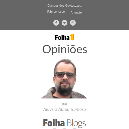
Campos dos Goytacazes,
Fale conosco
Anuncie
Opiniões
por
Aluysio Abreu Barbosa