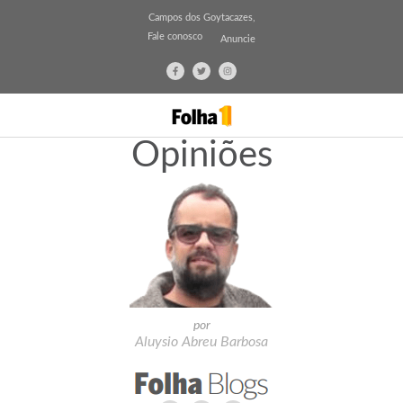
Campos dos Goytacazes,
Fale conosco
Anuncie
Opiniões
por
Aluysio Abreu Barbosa