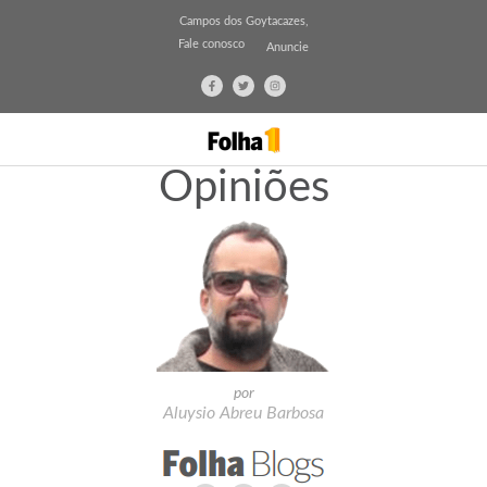
Campos dos Goytacazes,
Fale conosco
Anuncie
Opiniões
por
Aluysio Abreu Barbosa