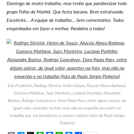
Domingo de muito trabalho, mas tenho que parabenizar todo
grupo Folha da Manhã. Que festa bacana. Bem estruturada.
Excelente… A equipe de trabalho… Sem comentários. Todos
empenhados em fazer o melhor. Parabéns a todos!
Edu Prudêncio, Rodrigo Silveira, Hellen Souza, Aluysio Abreu Barbosa,
Gustavo Matheus, Suzy Monteiro, Luciana Portinho, Alexandre
Bastos, Rodrigo Gonçalves e Dora Paula Paes, entre alguns outros, de
igual valor, ausentes na foto, mas não no empenho pessoal e no
trabalho que, em jornalismo, é sempre coletivo (foto de Paulo Sérgio
Pinheiro)