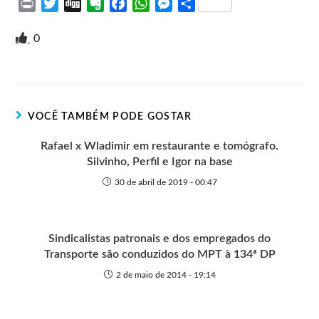
P
T
D
E
F
W
M
S
r
w
i
v
a
h
e
h
i
i
g
e
c
a
s
a
0
n
t
g
r
e
t
s
r
t
t
n
b
s
e
e
e
o
o
A
n
r
t
o
p
g
VOCÊ TAMBÉM PODE GOSTAR
e
k
p
e
r
Rafael x Wladimir em restaurante e tomógrafo.
Silvinho, Perfil e Igor na base
30 de abril de 2019 - 00:47
Sindicalistas patronais e dos empregados do
Transporte são conduzidos do MPT à 134ª DP
2 de maio de 2014 - 19:14