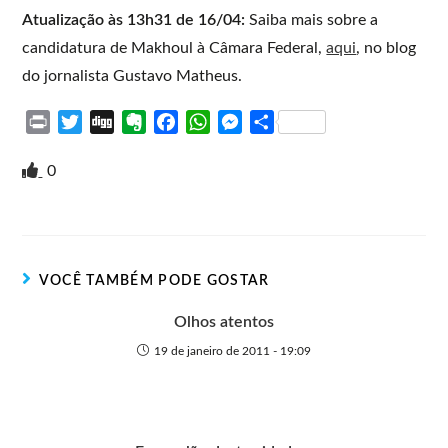
Atualização às 13h31 de 16/04:
Saiba mais sobre a
candidatura de Makhoul à Câmara Federal,
aqui
, no blog
do jornalista Gustavo Matheus.
P
T
D
E
F
W
M
S
r
w
i
v
a
h
e
h
i
i
g
e
c
a
s
a
0
n
t
g
r
e
t
s
r
t
t
n
b
s
e
e
e
o
o
A
n
r
t
o
p
g
VOCÊ TAMBÉM PODE GOSTAR
e
k
p
e
r
Olhos atentos
19 de janeiro de 2011 - 19:09