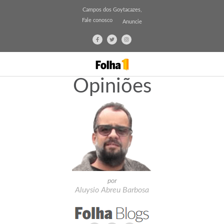
Campos dos Goytacazes,
Fale conosco
Anuncie
Opiniões
por
Aluysio Abreu Barbosa