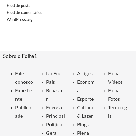
Feed de posts
Feed de comentários
WordPress.org
Sobre o Folha1
Fale
Na Foz
Artigos
Folha
conosco
País
Economi
Vídeos
Expedie
Renasce
a
Folha
nte
r
Esporte
Fotos
Publicid
Energia
Cultura
Tecnolog
ade
Principal
& Lazer
ia
Política
Blogs
Geral
Plena