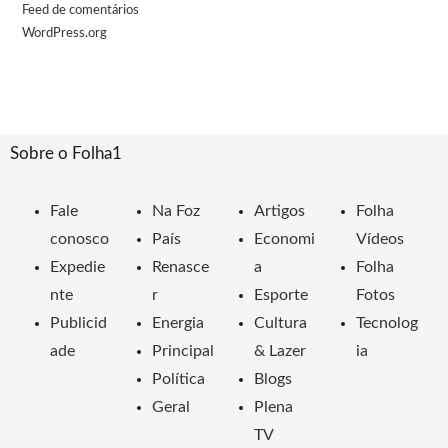
Feed de comentários
WordPress.org
Sobre o Folha1
Fale
Na Foz
Artigos
Folha
conosco
País
Economi
Vídeos
Expedie
Renasce
a
Folha
nte
r
Esporte
Fotos
Publicid
Energia
Cultura
Tecnolog
ade
Principal
& Lazer
ia
Política
Blogs
Geral
Plena
TV