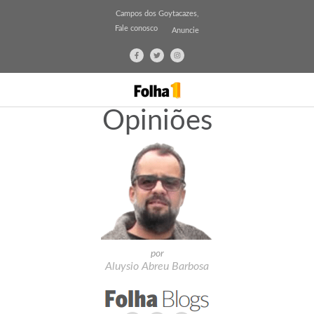
Campos dos Goytacazes,
Fale conosco
Anuncie
Opiniões
por
Aluysio Abreu Barbosa