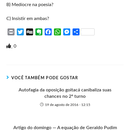
B) Medíocre na poesia?
C) Insistir em ambas?
P
T
D
E
F
W
M
S
r
w
i
v
a
h
e
h
i
i
g
e
c
a
s
a
0
n
t
g
r
e
t
s
r
t
t
n
b
s
e
e
e
o
o
A
n
r
t
o
p
g
VOCÊ TAMBÉM PODE GOSTAR
e
k
p
e
r
Autofagia da oposição goitacá canibaliza suas
chances no 2º turno
19 de agosto de 2016 - 12:15
Artigo do domingo — A equação de Geraldo Pudim