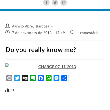
Aluysio Abreu Barbosa
7 de novembro de 2013 - 17:49
1 comentário
Do you really know me?
P
T
D
E
F
W
M
S
r
w
i
v
a
h
e
h
i
i
g
e
c
a
s
a
0
n
t
g
r
e
t
s
r
t
t
n
b
s
e
e
e
o
o
A
n