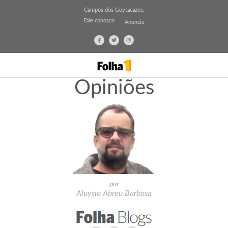
Campos dos Goytacazes,
Fale conosco
Anuncie
Opiniões
por
Aluysio Abreu Barbosa