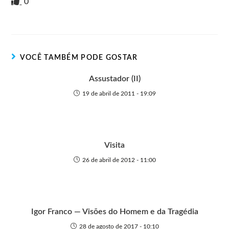
i
i
g
e
c
a
s
a
0
n
t
g
r
e
t
s
r
t
t
n
b
s
e
e
e
o
o
A
n
r
t
o
p
g
VOCÊ TAMBÉM PODE GOSTAR
e
k
p
e
r
Assustador (II)
19 de abril de 2011 - 19:09
Visita
26 de abril de 2012 - 11:00
Igor Franco — Visões do Homem e da Tragédia
28 de agosto de 2017 - 10:10