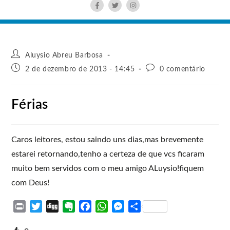
Aluysio Abreu Barbosa
2 de dezembro de 2013 - 14:45
0 comentário
Férias
Caros leitores, estou saindo uns dias,mas brevemente
estarei retornando,tenho a certeza de que vcs ficaram
muito bem servidos com o meu amigo ALuysio!fiquem
com Deus!
P
T
D
E
F
W
M
S
r
w
i
v
a
h
e
h