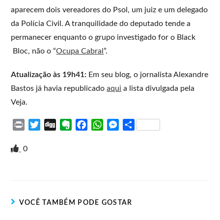
aparecem dois vereadores do Psol, um juiz e um delegado
da Polícia Civil. A tranquilidade do deputado tende a
permanecer enquanto o grupo investigado for o Black
Bloc, não o “
Ocupa Cabral
”.
Atualização às 19h41:
Em seu blog, o jornalista Alexandre
Bastos já havia republicado
aqui
a lista divulgada pela
Veja.
P
T
D
E
F
W
M
S
r
w
i
v
a
h
e
h
i
i
g
e
c
a
s
a
0
n
t
g
r
e
t
s
r
t
t
n
b
s
e
e
e
o
o
A
n
r
t
o
p
g
VOCÊ TAMBÉM PODE GOSTAR
e
k
p
e
r