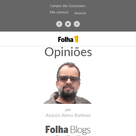
Campos dos Goytacazes,
Fale conosco
Anuncie
Opiniões
por
Aluysio Abreu Barbosa