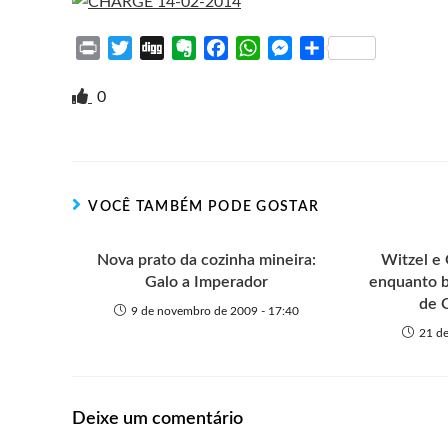
P
T
D
E
F
W
M
S
r
w
i
v
a
h
e
h
i
i
g
e
c
a
s
a
0
n
t
g
r
e
t
s
r
t
t
n
b
s
e
e
e
o
o
A
n
r
t
o
p
g
VOCÊ TAMBÉM PODE GOSTAR
e
k
p
e
r
Nova prato da cozinha mineira:
Witzel e 
Galo a Imperador
enquanto b
de 
9 de novembro de 2009 - 17:40
21 de
Deixe um comentário