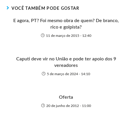
r
t
o
p
g
VOCÊ TAMBÉM PODE GOSTAR
e
k
p
e
r
E agora, PT? Foi mesmo obra de quem? De branco,
rico e golpista?
11 de março de 2015 - 12:40
Caputi deve vir no União e pode ter apoio dos 9
vereadores
5 de março de 2024 - 14:10
Oferta
20 de junho de 2012 - 11:00