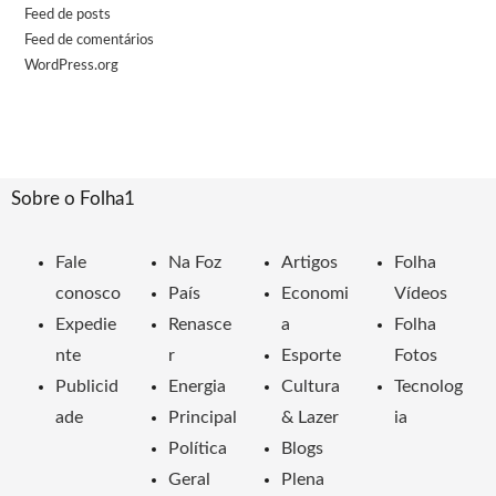
Feed de posts
Feed de comentários
WordPress.org
Sobre o Folha1
Fale
Na Foz
Artigos
Folha
conosco
País
Economi
Vídeos
Expedie
Renasce
a
Folha
nte
r
Esporte
Fotos
Publicid
Energia
Cultura
Tecnolog
ade
Principal
& Lazer
ia
Política
Blogs
Geral
Plena