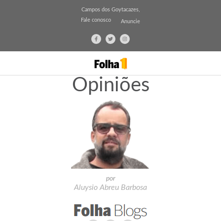
Campos dos Goytacazes,
Fale conosco
Anuncie
Opiniões
por
Aluysio Abreu Barbosa