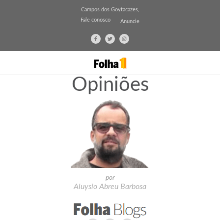
Campos dos Goytacazes,
Fale conosco
Anuncie
Opiniões
por
Aluysio Abreu Barbosa