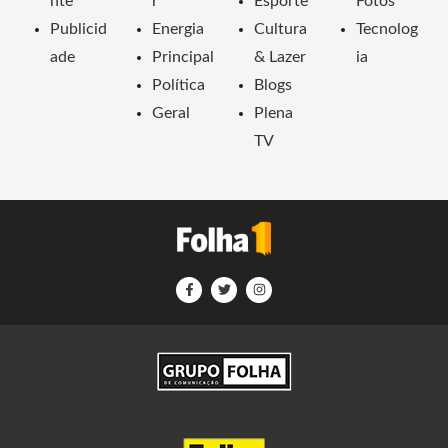
nte
r
Esporte
Fotos
Publicid
Energia
Cultura
Tecnolog
ade
Principal
& Lazer
ia
Política
Blogs
Geral
Plena
TV