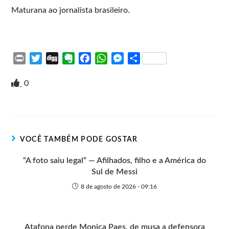
Maturana ao jornalista brasileiro.
P
T
D
E
F
W
M
S
r
w
i
v
a
h
e
h
i
i
g
e
c
a
s
a
0
n
t
g
r
e
t
s
r
t
t
n
b
s
e
e
e
o
o
A
n
r
t
o
p
g
VOCÊ TAMBÉM PODE GOSTAR
e
k
p
e
r
“A foto saiu legal” — Afilhados, filho e a América do
Sul de Messi
8 de agosto de 2026 - 09:16
Atafona perde Monica Paes, de musa a defensora