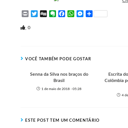
P
T
D
E
F
W
M
S
r
w
i
v
a
h
e
h
i
i
g
e
c
a
s
a
0
n
t
g
r
e
t
s
r
t
t
n
b
s
e
e
e
o
o
A
n
r
t
o
p
g
VOCÊ TAMBÉM PODE GOSTAR
e
k
p
e
r
Senna da Silva nos braços do
Escrita do
Brasil
Colômbia po
1 de maio de 2018 - 05:28
4 d
ESTE POST TEM UM COMENTÁRIO