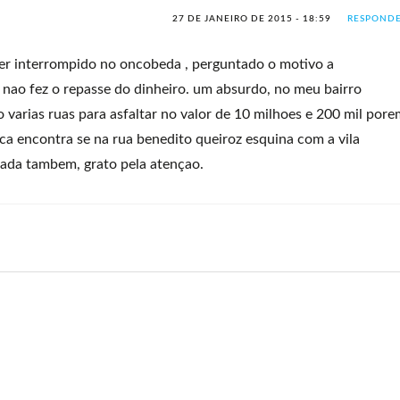
27 DE JANEIRO DE 2015 - 18:59
RESPOND
er interrompido no oncobeda , perguntado o motivo a
 nao fez o repasse do dinheiro. um absurdo, no meu bairro
 varias ruas para asfaltar no valor de 10 milhoes e 200 mil pore
aca encontra se na rua benedito queiroz esquina com a vila
rada tambem, grato pela atençao.