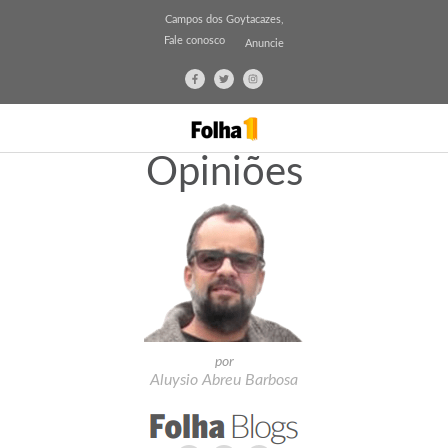
Campos dos Goytacazes,
Fale conosco
Anuncie
Opiniões
por
Aluysio Abreu Barbosa