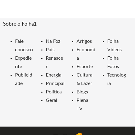
Sobre o Folha1
Fale
Na Foz
Artigos
Folha
conosco
País
Economi
Vídeos
Expedie
Renasce
a
Folha
nte
r
Esporte
Fotos
Publicid
Energia
Cultura
Tecnolog
ade
Principal
& Lazer
ia
Política
Blogs
Geral
Plena
TV