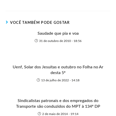
n
t
g
r
e
t
s
r
t
t
n
b
s
e
e
e
o
o
A
n
r
t
o
p
g
VOCÊ TAMBÉM PODE GOSTAR
e
k
p
e
r
Saudade que pia e voa
31 de outubro de 2010 - 18:56
Uenf, Solar dos Jesuítas e outubro no Folha no Ar
desta 5ª
13 de julho de 2022 - 14:18
Sindicalistas patronais e dos empregados do
Transporte são conduzidos do MPT à 134ª DP
2 de maio de 2014 - 19:14