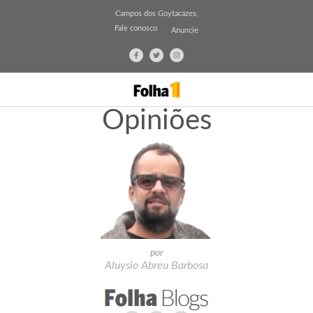
Campos dos Goytacazes,
Fale conosco
Anuncie
Opiniões
por
Aluysio Abreu Barbosa