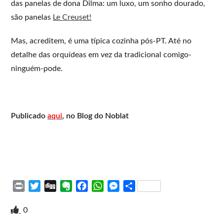
das panelas de dona Dilma: um luxo, um sonho dourado,
são panelas
Le Creuset!
Mas, acreditem, é uma típica cozinha pós-PT. Até no
detalhe das orquídeas em vez da tradicional comigo-
ninguém-pode.
Publicado
aqui
, no Blog do Noblat
P
T
D
E
F
W
M
S
r
w
i
v
a
h
e
h
i
i
g
e
c
a
s
a
0