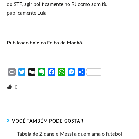
do STF, agir politicamente no RJ como admitiu
publicamente Lula.
Publicado hoje na Folha da Manhã.
P
T
D
E
F
W
M
S
r
w
i
v
a
h
e
h
i
i
g
e
c
a
s
a
0
n
t
g
r
e
t
s
r
t
t
n
b
s
e
e
e
o
o
A
n
r
t
o
p
g
VOCÊ TAMBÉM PODE GOSTAR
e
k
p
e
r
Tabela de Zidane e Messi a quem ama o futebol