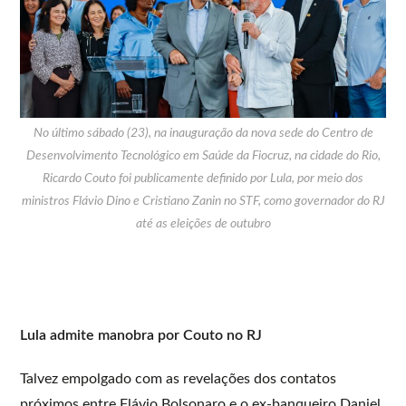
No último sábado (23), na inauguração da nova sede do Centro de
Desenvolvimento Tecnológico em Saúde da Fiocruz, na cidade do Rio,
Ricardo Couto foi publicamente definido por Lula, por meio dos
ministros Flávio Dino e Cristiano Zanin no STF, como governador do RJ
até as eleições de outubro
Lula admite manobra por Couto no RJ
Talvez empolgado com as revelações dos contatos
próximos entre Flávio Bolsonaro e o ex-banqueiro Daniel