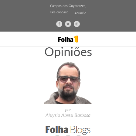
Campos dos Goytacazes,
Fale conosco
Anuncie
Opiniões
por
Aluysio Abreu Barbosa