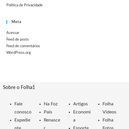
Política de Privacidade
Meta
Acessar
Feed de posts
Feed de comentários
WordPress.org
Sobre o Folha1
Fale
Na Foz
Artigos
Folha
conosco
País
Economi
Vídeos
Expedie
Renasce
a
Folha
nte
r
Esporte
Fotos