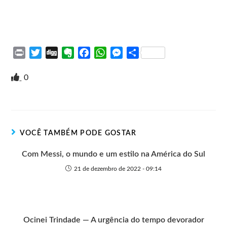
P
T
D
E
F
W
M
S
r
w
i
v
a
h
e
h
i
i
g
e
c
a
s
a
0
n
t
g
r
e
t
s
r
t
t
n
b
s
e
e
e
o
o
A
n
r
t
o
p
g
VOCÊ TAMBÉM PODE GOSTAR
e
k
p
e
r
Com Messi, o mundo e um estilo na América do Sul
21 de dezembro de 2022 - 09:14
Ocinei Trindade — A urgência do tempo devorador