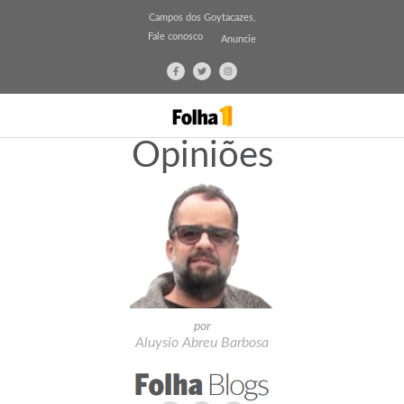
Campos dos Goytacazes,
Fale conosco
Anuncie
Opiniões
por
Aluysio Abreu Barbosa