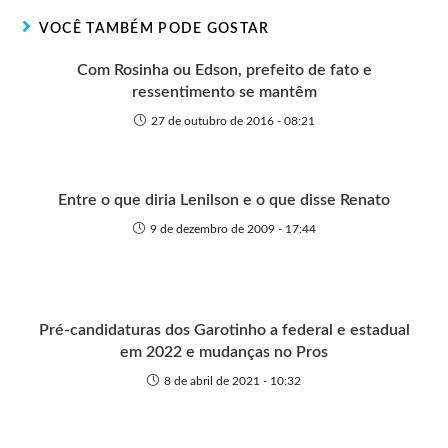
r
t
o
p
g
VOCÊ TAMBÉM PODE GOSTAR
e
k
p
e
r
Com Rosinha ou Edson, prefeito de fato e
ressentimento se mantêm
27 de outubro de 2016 - 08:21
Entre o que diria Lenilson e o que disse Renato
9 de dezembro de 2009 - 17:44
Pré-candidaturas dos Garotinho a federal e estadual
em 2022 e mudanças no Pros
8 de abril de 2021 - 10:32