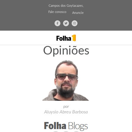
Campos dos Goytacazes,
Fale conosco
Anuncie
Opiniões
por
Aluysio Abreu Barbosa