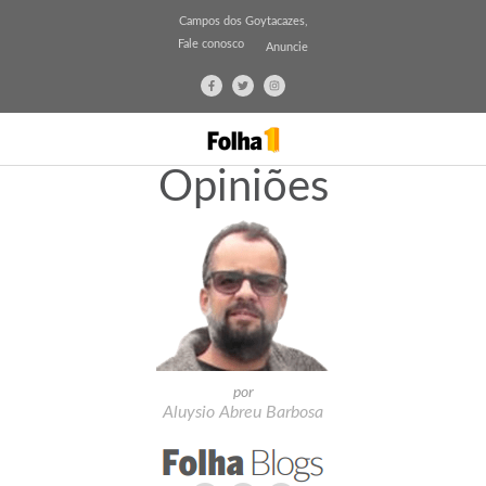
Campos dos Goytacazes,
Fale conosco
Anuncie
Opiniões
por
Aluysio Abreu Barbosa