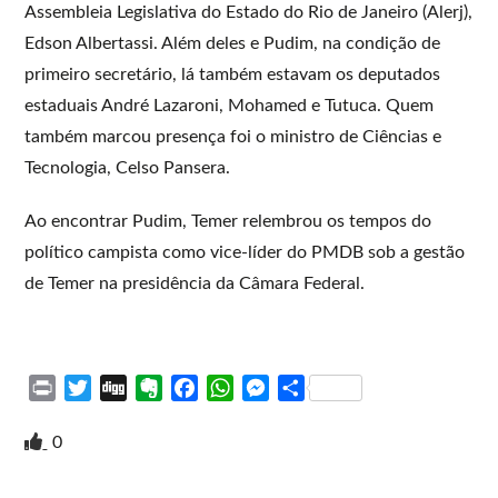
Assembleia Legislativa do Estado do Rio de Janeiro (Alerj),
Edson Albertassi. Além deles e Pudim, na condição de
primeiro secretário, lá também estavam os deputados
estaduais André Lazaroni, Mohamed e Tutuca. Quem
também marcou presença foi o ministro de Ciências e
Tecnologia, Celso Pansera.
Ao encontrar Pudim, Temer relembrou os tempos do
político campista como vice-líder do PMDB sob a gestão
de Temer na presidência da Câmara Federal.
P
T
D
E
F
W
M
S
r
w
i
v
a
h
e
h
i
i
g
e
c
a
s
a
0
n
t
g
r
e
t
s
r
t
t
n
b
s
e
e