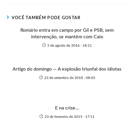
e
o
o
A
n
r
t
o
p
g
VOCÊ TAMBÉM PODE GOSTAR
e
k
p
e
r
Romário entra em campo por Gil e PSB, sem
intervenção, se mantém com Caio
5 de agosto de 2016 - 18:11
Artigo do domingo — A explosão triunfal dos idiotas
23 de setembro de 2018 - 08:03
E na crise…
23 de fevereiro de 2015 - 17:11