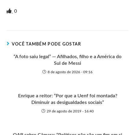
r
w
i
v
a
h
e
h
i
i
g
e
c
a
s
a
0
n
t
g
r
e
t
s
r
t
t
n
b
s
e
e
e
o
o
A
n
r
t
o
p
g
VOCÊ TAMBÉM PODE GOSTAR
e
k
p
e
r
“A foto saiu legal” — Afilhados, filho e a América do
Sul de Messi
8 de agosto de 2026 - 09:16
Enrique a reitor: “Por que a Uenf foi montada?
Diminuir as desigualdades sociais”
29 de agosto de 2019 - 16:40
OAB sobre Câmara: “Políticos não são um fim em si