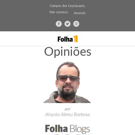
Campos dos Goytacazes,
Fale conosco
Anuncie
Opiniões
por
Aluysio Abreu Barbosa