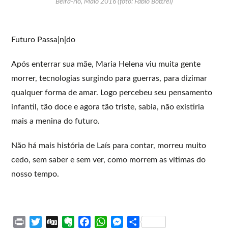
Beira-rio, Maio 2016 (foto: Fabio Bottrel)
Futuro Passa|n|do
Após enterrar sua mãe, Maria Helena viu muita gente
morrer, tecnologias surgindo para guerras, para dizimar
qualquer forma de amar. Logo percebeu seu pensamento
infantil, tão doce e agora tão triste, sabia, não existiria
mais a menina do futuro.
Não há mais história de Laís para contar, morreu muito
cedo, sem saber e sem ver, como morrem as vítimas do
nosso tempo.
P
T
D
E
F
W
M
S