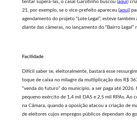
tentar superá-las, o casal Garotinho buscou (
aqui
) cr
21, por exemplo, se o vice-prefeito apareceu (
aqui
) p
agendamento do projeto “Lote Legal”, esteve também à
diante das câmeras, no lançamento do “Bairro Legal” n
Facilidade
Difícil saber se, eleitoralmente, bastará esse ressur
toque de caixa no milagre da multiplicação dos R$ 36
“venda do futuro” do município, a ser paga até 2026.
pequeno exército de 1,4 mil DAS e 2,5 mil RPAs. Ao co
na Câmara, quando a oposição atacou a criação de mai
de eleitores cujos empregos públicos dependam do go