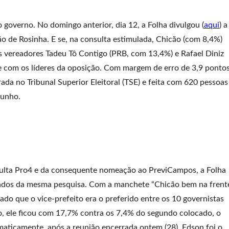
 governo. No domingo anterior, dia 12, a Folha divulgou (
aqui
) a
o de Rosinha. E se, na consulta estimulada, Chicão (com 8,4%)
s vereadores Tadeu Tô Contigo (PRB, com 13,4%) e Rafael Diniz
e com os líderes da oposição. Com margem de erro de 3,9 ponto
rada no Tribunal Superior Eleitoral (TSE) e feita com 620 pessoas
junho.
ulta Pro4 e da consequente nomeação ao PreviCampos, a Folha
 dados da mesma pesquisa. Com a manchete “Chicão bem na frent
lado que o vice-prefeito era o preferido entre os 10 governistas
o, ele ficou com 17,7% contra os 7,4% do segundo colocado, o
maticamente, após a reunião encerrada ontem (28), Edson foi o