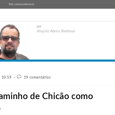
Fale conosco
Anuncie
por
Aluysio Abreu Barbosa
- 10:59
19 comentários
caminho de Chicão como
o