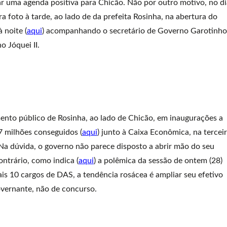
iar uma agenda positiva para Chicão. Não por outro motivo, no di
ara foto à tarde, ao lado de da prefeita Rosinha, na abertura do
 noite (
aqui
) acompanhando o secretário de Governo Garotinho
o Jóquei II.
gimento público de Rosinha, ao lado de Chicão, em inaugurações a
7 milhões conseguidos (
aqui
) junto à Caixa Econômica, na tercei
 Na dúvida, o governo não parece disposto a abrir mão do seu
ntrário, como indica (
aqui
) a polêmica da sessão de ontem (28)
s 10 cargos de DAS, a tendência rosácea é ampliar seu efetivo
vernante, não de concurso.