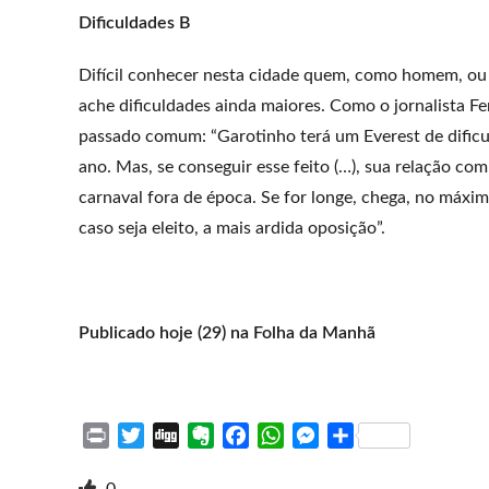
Dificuldades B
Difícil conhecer nesta cidade quem, como homem, ou m
ache dificuldades ainda maiores. Como o jornalista Fe
passado comum: “Garotinho terá um Everest de dificu
ano. Mas, se conseguir esse feito (…), sua relação com
carnaval fora de época. Se for longe, chega, no máxim
caso seja eleito, a mais ardida oposição”.
Publicado hoje (29) na Folha da Manhã
P
T
D
E
F
W
M
S
r
w
i
v
a
h
e
h
i
i
g
e
c
a
s
a