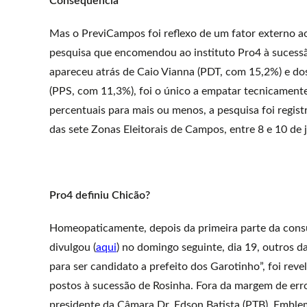
Consequência
Mas o PreviCampos foi reflexo de um fator externo ao
pesquisa que encomendou ao instituto Pro4 à sucessã
apareceu atrás de Caio Vianna (PDT, com 15,2%) e do
(PPS, com 11,3%), foi o único a empatar tecnicament
percentuais para mais ou menos, a pesquisa foi regist
das sete Zonas Eleitorais de Campos, entre 8 e 10 de 
Pro4 definiu Chicão?
Homeopaticamente, depois da primeira parte da cons
divulgou (
aqui
) no domingo seguinte, dia 19, outros
para ser candidato a prefeito dos Garotinho”, foi reve
postos à sucessão de Rosinha. Fora da margem de err
presidente da Câmara Dr. Edson Batista (PTB). Emble