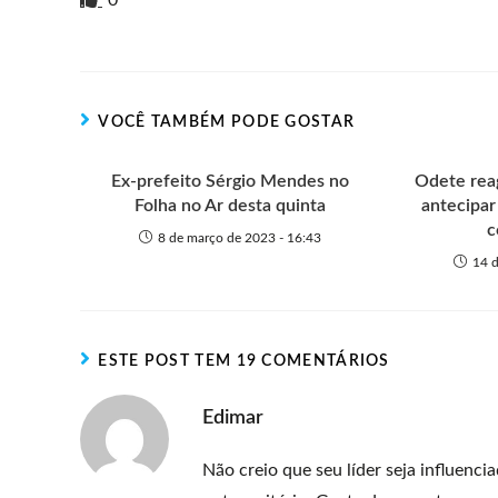
0
n
t
g
r
e
t
s
r
t
t
n
b
s
e
e
e
o
o
A
n
r
t
o
p
g
VOCÊ TAMBÉM PODE GOSTAR
e
k
p
e
r
Ex-prefeito Sérgio Mendes no
Odete reag
Folha no Ar desta quinta
antecipar
c
8 de março de 2023 - 16:43
14 d
ESTE POST TEM 19 COMENTÁRIOS
Edimar
Não creio que seu líder seja influenc