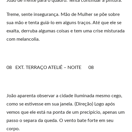
João de frente para o quadro. Tenta continuar a pintura.
Treme, sente insegurança. Mão de Mulher se põe sobre
sua mão e tenta guiá-lo em alguns traços. Até que ele se
exalta, derruba algumas coisas e tem uma crise misturada
com melancolia.
08 EXT. TERRAÇO ATELIÊ – NOITE 08
João aparenta observar a cidade iluminada mesmo cego,
como se estivesse em sua janela. (Direção) Logo após
vemos que ele está na ponta de um precipício, apenas um
passo o separa da queda. O vento bate forte em seu
corpo.