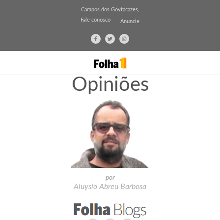
Campos dos Goytacazes,
Fale conosco
Anuncie
Opiniões
por
Aluysio Abreu Barbosa