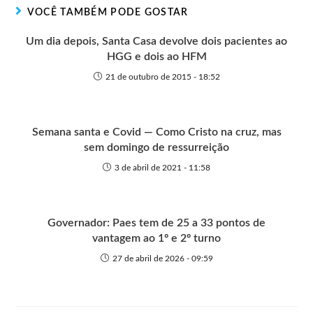
r
t
o
p
g
VOCÊ TAMBÉM PODE GOSTAR
e
k
p
e
r
Um dia depois, Santa Casa devolve dois pacientes ao
HGG e dois ao HFM
21 de outubro de 2015 - 18:52
Semana santa e Covid — Como Cristo na cruz, mas
sem domingo de ressurreição
3 de abril de 2021 - 11:58
Governador: Paes tem de 25 a 33 pontos de
vantagem ao 1º e 2º turno
27 de abril de 2026 - 09:59