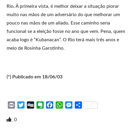
Rio. À primeira vista, é melhor deixar a situação piorar
muito nas mãos de um adversário do que melhorar um
pouco nas mãos de um aliado. Esse caminho seria
funcional se a eleição fosse no ano que vem. Pena, quem
acaba logo é “Kubanacan”. O Rio terá mais três anos e
meio de Rosinha Garotinho.
(*) Publicado em 18/06/03
P
T
D
E
F
W
M
S
r
w
i
v
a
h
e
h
i
i
g
e
c
a
s
a
0
n
t
g
r
e
t
s
r
t
t
n
b
s
e
e