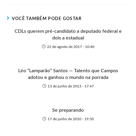
e
o
o
A
n
r
t
o
p
g
VOCÊ TAMBÉM PODE GOSTAR
e
k
p
e
r
CDLs querem pré-candidato a deputado federal e
dois a estadual
22 de agosto de 2017 - 10:40
Léo “Lamparão” Santos — Talento que Campos
adotou e ganhou o mundo na porrada
13 de junho de 2013 - 17:47
Se preparando
17 de junho de 2010 - 19:50