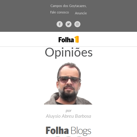
Campos dos Goytacazes,
Fale conosco
Anuncie
Opiniões
por
Aluysio Abreu Barbosa