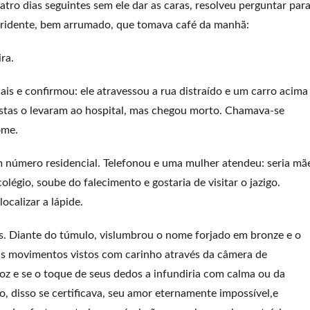
ro dias seguintes sem ele dar as caras, resolveu perguntar par
sorridente, bem arrumado, que tomava café da manhã:
ra.
ais e confirmou: ele atravessou a rua distraído e um carro acima
ristas o levaram ao hospital, mas chegou morto. Chamava-se
ome.
m número residencial. Telefonou e uma mulher atendeu: seria mã
légio, soube do falecimento e gostaria de visitar o jazigo.
calizar a lápide.
 Diante do túmulo, vislumbrou o nome forjado em bronze e o
us movimentos vistos com carinho através da câmera de
voz e se o toque de seus dedos a infundiria com calma ou da
 disso se certificava, seu amor eternamente impossível,e