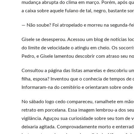
mudança abrupta do clima em março. Porém, após quat
a caixa sobre aquele fulano de tal, negro, bastante 
— Não soube? Foi atropelado e morreu na segunda-fei
Gisele se desesperou. Acessou um blog de notícias loc
do limite de velocidade o atingiu em cheio. Os socor
Pedro, e Gisele lamentou descobrir com atraso seu n
Consultou a página das listas amarelas e descobriu u
filha, esposa? Inventou que o conhecia de tempos de co
Informaram-na do cemitério e orientaram sobre onde lo
No sábado logo cedo compareceu, ramalhete em mãos.
retrato em porcelana. Essa imagem lembrou-a dos se
vigilância. Aguçou sua curiosidade sobre seu tom de 
deixaria agitada. Comprovadamente morto e enterrado,