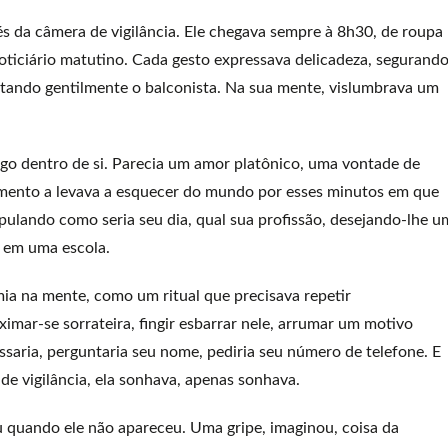
s da câmera de vigilância. Ele chegava sempre à 8h30, de roupa
oticiário matutino. Cada gesto expressava delicadeza, segurand
tando gentilmente o balconista. Na sua mente, vislumbrava um
lgo dentro de si. Parecia um amor platônico, uma vontade de
ntimento a levava a esquecer do mundo por esses minutos em que
ipulando como seria seu dia, qual sua profissão, desejando-lhe u
, em uma escola.
mia na mente, como um ritual que precisava repetir
imar-se sorrateira, fingir esbarrar nele, arrumar um motivo
ssaria, perguntaria seu nome, pediria seu número de telefone. E
de vigilância, ela sonhava, apenas sonhava.
quando ele não apareceu. Uma gripe, imaginou, coisa da