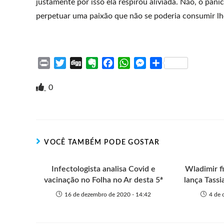
justamente por isso ela respirou aliviada. Não, o pâni
perpetuar uma paixão que não se poderia consumir lhe
P
T
D
E
F
W
M
S
r
w
i
v
a
h
e
h
i
i
g
e
c
a
s
a
0
n
t
g
r
e
t
s
r
t
t
n
b
s
e
e
e
o
o
A
n
r
t
o
p
g
VOCÊ TAMBÉM PODE GOSTAR
e
k
p
e
r
Infectologista analisa Covid e
Wladimir f
vacinação no Folha no Ar desta 5ª
lança Tass
16 de dezembro de 2020 - 14:42
4 de 