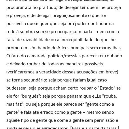
procurar atalho pra tudo; de desejar ter quem lhe proteja
e proveja; e de delegar preguiçosamente o que for
possível a quem quer que seja pra poder continuar na
rede à sombra sem se preocupar com nada – nem com a
falta de razoabilidade ou a inexequibilidade do que lhe
prometem. Um bando de Alices num país sem maravilhas.
O fato do camarada político/messias parecer ter roubado
e deixado roubar de todas as maneiras possíveis
(verificaremos a veracidade dessas acusações em breve)
se torna secundário: seja porque fariam igual caso
pudessem; seja porque acham certo roubar o “Estado” se
ele for “burguês”; seja porque pensam que eLLe “rouba,
mas faz”; ou seja porque ele parece ser “gente como a
gente” e fala até errado como a gente – mesmo sendo
aquele tipo de gente que come a gente sem permissão e
ainda espera que agradeçamos. [Essa é a parte da farsa.]