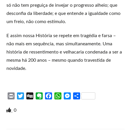
só não tem preguiça de invejar o progresso alheio; que
desconfia da liberdade; e que entende a igualdade como
um freio, não como estímulo.
E assim nossa História se repete em tragédia e farsa –
não mais em sequência, mas simultaneamente. Uma
história de ressentimento e velhacaria condenada a ser a
mesma há 200 anos – mesmo quando travestida de
novidade.
P
T
D
E
F
W
M
S
r
w
i
v
a
h
e
h
i
i
g
e
c
a
s
a
0
n
t
g
r
e
t
s
r
t
t
n
b
s
e
e
e
o
o
A
n