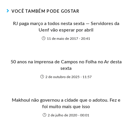
r
t
o
p
g
VOCÊ TAMBÉM PODE GOSTAR
e
k
p
e
r
RJ paga março a todos nesta sexta — Servidores da
Uenf vão esperar por abril
11 de maio de 2017 - 20:41
50 anos na imprensa de Campos no Folha no Ar desta
sexta
2 de outubro de 2025 - 11:57
Makhoul não governou a cidade que o adotou. Fez e
foi muito mais que isso
2 de julho de 2020 - 00:01