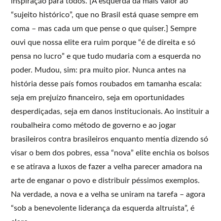
inspiração para todos. [A esquerda dá mais valor ao
“sujeito histórico”, que no Brasil está quase sempre em
coma – mas cada um que pense o que quiser.] Sempre
ouvi que nossa elite era ruim porque “é de direita e só
pensa no lucro” e que tudo mudaria com a esquerda no
poder. Mudou, sim: pra muito pior. Nunca antes na
história desse país fomos roubados em tamanha escala:
seja em prejuízo financeiro, seja em oportunidades
desperdiçadas, seja em danos institucionais. Ao instituir a
roubalheira como método de governo e ao jogar
brasileiros contra brasileiros enquanto mentia dizendo só
visar o bem dos pobres, essa “nova” elite enchia os bolsos
e se atirava a luxos de fazer a velha parecer amadora na
arte de enganar o povo e distribuir péssimos exemplos.
Na verdade, a nova e a velha se uniram na tarefa – agora
“sob a benevolente liderança da esquerda altruísta”, é