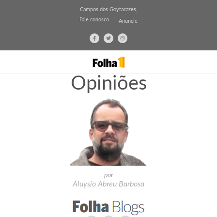
Campos dos Goytacazes,
Fale conosco
Anuncie
Opiniões
por
Aluysio Abreu Barbosa