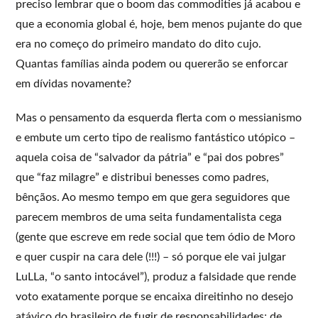
preciso lembrar que o boom das commodities já acabou e
que a economia global é, hoje, bem menos pujante do que
era no começo do primeiro mandato do dito cujo.
Quantas famílias ainda podem ou quererão se enforcar
em dívidas novamente?
Mas o pensamento da esquerda flerta com o messianismo
e embute um certo tipo de realismo fantástico utópico –
aquela coisa de “salvador da pátria” e “pai dos pobres”
que “faz milagre” e distribui benesses como padres,
bênçãos. Ao mesmo tempo em que gera seguidores que
parecem membros de uma seita fundamentalista cega
(gente que escreve em rede social que tem ódio de Moro
e quer cuspir na cara dele (!!!) – só porque ele vai julgar
LuLLa, “o santo intocável”), produz a falsidade que rende
voto exatamente porque se encaixa direitinho no desejo
atávico do brasileiro de fugir de responsabilidades; de