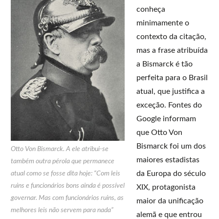
conheça
minimamente o
contexto da citação,
mas a frase atribuída
a Bismarck é tão
perfeita para o Brasil
atual, que justifica a
exceção. Fontes do
Google informam
que Otto Von
Bismarck foi um dos
Otto Von Bismarck. A ele atribui-se
maiores estadistas
também outra pérola que permanece
da Europa do século
atual como se fosse dita hoje: “Com leis
ruins e funcionários bons ainda é possível
XIX, protagonista
governar. Mas com funcionários ruins, as
maior da unificação
melhores leis não servem para nada”
alemã e que entrou