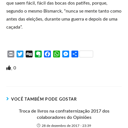
que saem fácil, fácil das bocas dos patifes, porque,
segundo o mesmo Bismarck, “nunca se mente tanto como
antes das eleições, durante uma guerra e depois de uma
caçada”.
P
T
D
E
F
W
M
S
r
w
i
v
a
h
e
h
i
i
g
e
c
a
s
a
0
n
t
g
r
e
t
s
r
t
t
n
b
s
e
e
e
o
o
A
n
r
t
o
p
g
VOCÊ TAMBÉM PODE GOSTAR
e
k
p
e
r
Troca de livros na confraternização 2017 dos
colaboradores do Opiniões
28 de dezembro de 2017 - 23:39