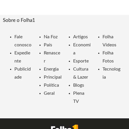
Sobre o Folha1
Fale
Na Foz
Artigos
Folha
conosco
País
Economi
Vídeos
Expedie
Renasce
a
Folha
nte
r
Esporte
Fotos
Publicid
Energia
Cultura
Tecnolog
ade
Principal
& Lazer
ia
Política
Blogs
Geral
Plena
TV