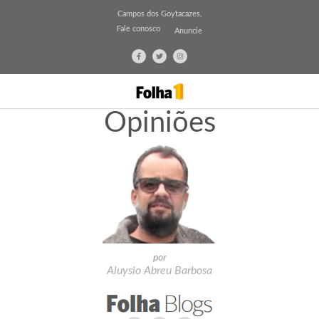
Campos dos Goytacazes,
Fale conosco
Anuncie
Opiniões
por
Aluysio Abreu Barbosa