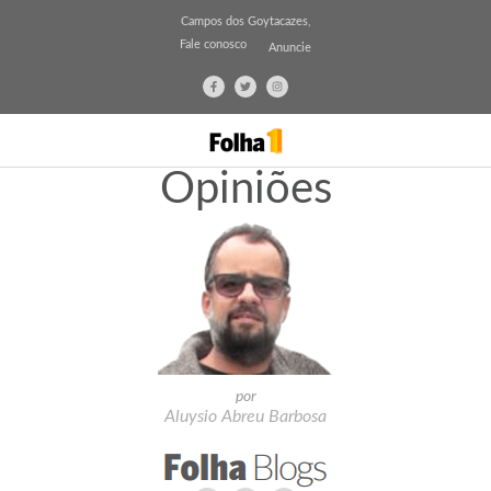
Campos dos Goytacazes,
Fale conosco
Anuncie
Opiniões
por
Aluysio Abreu Barbosa