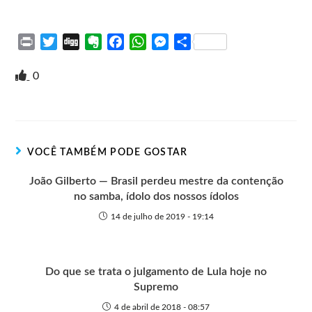
P
T
D
E
F
W
M
S
r
w
i
v
a
h
e
h
i
i
g
e
c
a
s
a
0
n
t
g
r
e
t
s
r
t
t
n
b
s
e
e
e
o
o
A
n
r
t
o
p
g
VOCÊ TAMBÉM PODE GOSTAR
e
k
p
e
r
João Gilberto — Brasil perdeu mestre da contenção
no samba, ídolo dos nossos ídolos
14 de julho de 2019 - 19:14
Do que se trata o julgamento de Lula hoje no
Supremo
4 de abril de 2018 - 08:57