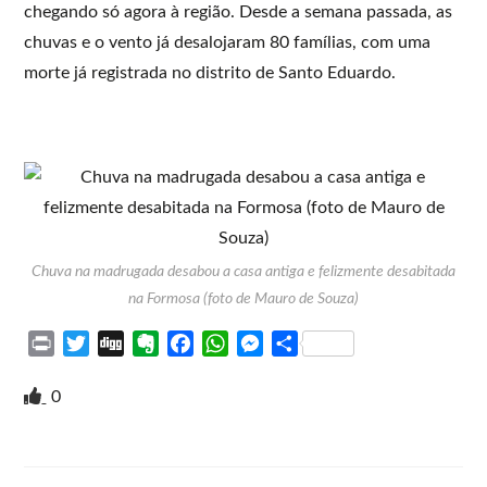
chegando só agora à região. Desde a semana passada, as
chuvas e o vento já desalojaram 80 famílias, com uma
morte já registrada no distrito de Santo Eduardo.
Chuva na madrugada desabou a casa antiga e felizmente desabitada
na Formosa (foto de Mauro de Souza)
P
T
D
E
F
W
M
S
r
w
i
v
a
h
e
h
i
i
g
e
c
a
s
a
0
n
t
g
r
e
t
s
r
t
t
n
b
s
e
e
e
o
o
A
n