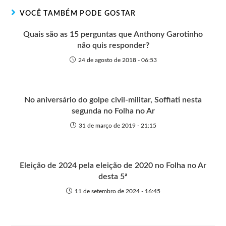
r
t
o
p
g
VOCÊ TAMBÉM PODE GOSTAR
e
k
p
e
r
Quais são as 15 perguntas que Anthony Garotinho
não quis responder?
24 de agosto de 2018 - 06:53
No aniversário do golpe civil-militar, Soffiati nesta
segunda no Folha no Ar
31 de março de 2019 - 21:15
Eleição de 2024 pela eleição de 2020 no Folha no Ar
desta 5ª
11 de setembro de 2024 - 16:45