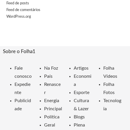
Feed de posts
Feed de comentários
WordPress.org
Sobre o Folha1
Fale
Na Foz
Artigos
Folha
conosco
País
Economi
Vídeos
Expedie
Renasce
a
Folha
nte
r
Esporte
Fotos
Publicid
Energia
Cultura
Tecnolog
ade
Principal
& Lazer
ia
Política
Blogs
Geral
Plena