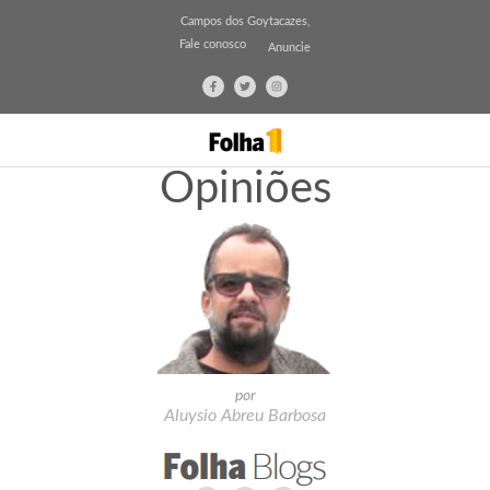
Campos dos Goytacazes,
Fale conosco
Anuncie
Opiniões
por
Aluysio Abreu Barbosa