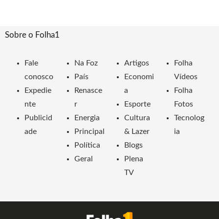
Sobre o Folha1
Fale
Na Foz
Artigos
Folha
conosco
País
Economi
Vídeos
Expedie
Renasce
a
Folha
nte
r
Esporte
Fotos
Publicid
Energia
Cultura
Tecnolog
ade
Principal
& Lazer
ia
Política
Blogs
Geral
Plena
TV