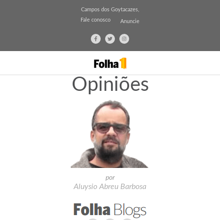
Campos dos Goytacazes,
Fale conosco
Anuncie
Opiniões
por
Aluysio Abreu Barbosa