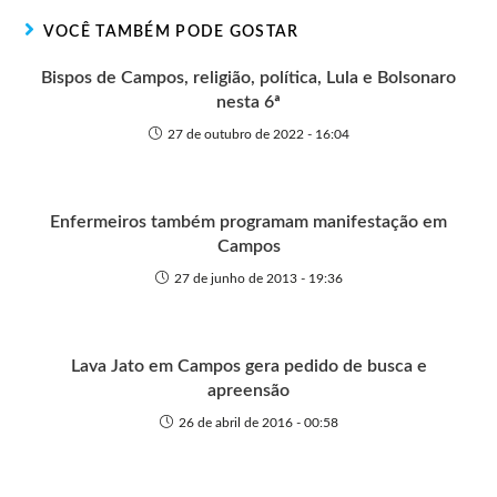
r
t
o
p
g
VOCÊ TAMBÉM PODE GOSTAR
e
k
p
e
r
Bispos de Campos, religião, política, Lula e Bolsonaro
nesta 6ª
27 de outubro de 2022 - 16:04
Enfermeiros também programam manifestação em
Campos
27 de junho de 2013 - 19:36
Lava Jato em Campos gera pedido de busca e
apreensão
26 de abril de 2016 - 00:58