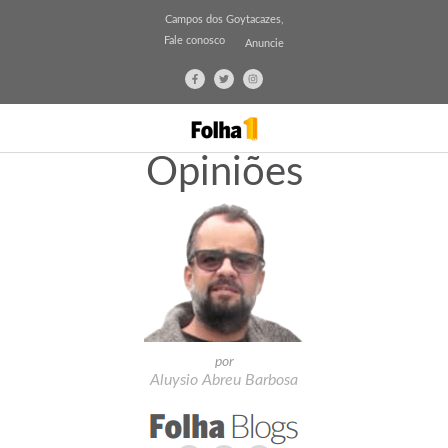
Campos dos Goytacazes,
Fale conosco
Anuncie
Opiniões
por
Aluysio Abreu Barbosa