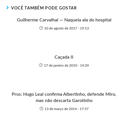
r
t
o
p
g
VOCÊ TAMBÉM PODE GOSTAR
e
k
p
e
r
Guilherme Carvalhal — Naquela ala do hospital
10 de agosto de 2017 - 19:13
Caçada II
17 de janeiro de 2010 - 14:20
Pros: Hugo Leal confirma Albertinho, defende Miro,
mas não descarta Garotinho
13 de março de 2014 - 17:57