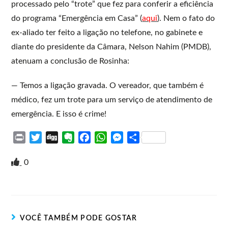
processado pelo “trote” que fez para conferir a eficiência
do programa “Emergência em Casa” (
aqui
). Nem o fato do
ex-aliado ter feito a ligação no telefone, no gabinete e
diante do presidente da Câmara, Nelson Nahim (PMDB),
atenuam a conclusão de Rosinha:
— Temos a ligação gravada. O vereador, que também é
médico, fez um trote para um serviço de atendimento de
emergência. E isso é crime!
P
T
D
E
F
W
M
S
r
w
i
v
a
h
e
h
i
i
g
e
c
a
s
a
0
n
t
g
r
e
t
s
r
t
t
n
b
s
e
e
e
o
o
A
n
r
t
o
p
g
VOCÊ TAMBÉM PODE GOSTAR
e
k
p
e