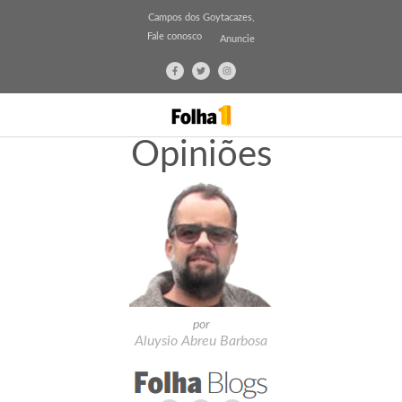
Campos dos Goytacazes,
Fale conosco
Anuncie
Opiniões
por
Aluysio Abreu Barbosa