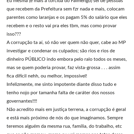
Eu mesma (e mais a torcida do Falmengo) sei de pessoas
que recebem da Prefeitura sem fzr nada e mais, colocam
parentes como laranjas e os pagam 5% do salário que eles
recebem e o resto vai pra eles tbm, mas como provar
isso???
A corrupção ta aí, só não ver quem não quer, cabe ao MP
investigar e condenar os culpados; são rios e rios de
dinheiro PÚBLICO indo embora pelo ralo todos os meses,
mas se quem poderia provar, faz vista-grossa . . . assim
fica difícil nehh, ou melhor, impossível!
Infelizmente, me sinto impotente diante disso tudo e
tenho nojo por tamanha falta de caráter dos nossos
governantes!!!!
Não acredito mais em justiça terrena, a corrupção é geral
e está mais próximo de nós do que imaginamos. Sempre
teremos alguém da mesma rua, família, do trabalho, etc