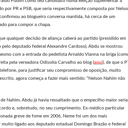
raldo Pudim como seu candidato numa eleição suplementar à
ndo por PR e PSB, que seria respectivamente composta por Nelso
confirmou ao blogueiro conversa mantida, há cerca de um
idado para compor a chapa.
ue qualquer decisão de aliança caberá ao partido (presidido em
o pelo deputado federal Alexandre Cardoso), Abdu se mostrou
 mesmo com a entrada do pedetista Arnaldo Vianna na briga (com
feita pela vereadora Odisséia Carvalho ao blog (
aqui
), de que o P
o telefone, para justificar seu compromisso de oposição, muito
escrito, agora começa a fazer mais sentido: “Nelson Nahim não
de Nahim, Abdu já havia ressaltado que o empecilho maior seria
acordo e, sobretudo, no seu cumprimento. Ex-médico particular
stionada greve de fome em 2006, Neme foi um dos mais
er muito ligado aos deputado estadual Domingo Brazão e federal