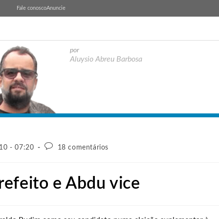
Fale conosco
Anuncie
por
Aluysio Abreu Barbosa
10 - 07:20
18 comentários
efeito e Abdu vice