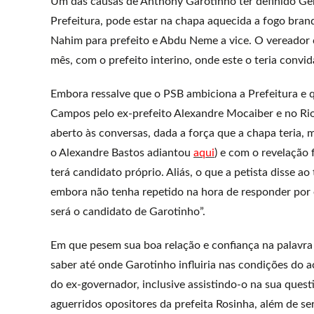
Um das causas de Anthony Garotinho ter definido Ge
Prefeitura, pode estar na chapa aquecida a fogo bra
Nahim para prefeito e Abdu Neme a vice. O vereador 
mês, com o prefeito interino, onde este o teria conv
Embora ressalve que o PSB ambiciona a Prefeitura e q
Campos pelo ex-prefeito Alexandre Mocaiber e no Ri
aberto às conversas, dada a força que a chapa teria,
o Alexandre Bastos adiantou
aqui
) e com o revelação 
terá candidato próprio. Aliás, o que a petista disse a
embora não tenha repetido na hora de responder por 
será o candidato de Garotinho”.
Em que pesem sua boa relação e confiança na palavra 
saber até onde Garotinho influiria nas condições do 
do ex-governador, inclusive assistindo-o na sua que
aguerridos opositores da prefeita Rosinha, além de s