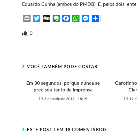
Eduardo Cunha (ambos do PMDB). E, pelos dois, enten
P
T
D
E
F
W
M
S
r
w
i
v
a
h
e
h
i
i
g
e
c
a
s
a
0
n
t
g
r
e
t
s
r
t
t
n
b
s
e
e
e
o
o
A
n
r
t
o
p
g
VOCÊ TAMBÉM PODE GOSTAR
e
k
p
e
r
Em 30 segundos, porque nunca se
Garotinho
precisou tanto da imprensa
Cla
3 de maio de 2017 - 18:19
19 d
ESTE POST TEM 18 COMENTÁRIOS