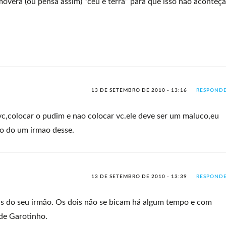
overá (ou pensa assim) “céu e terra” para que isso não aconteça
13 DE SETEMBRO DE 2010 - 13:16
RESPOND
vc,colocar o pudim e nao colocar vc.ele deve ser um maluco,eu
go do um irmao desse.
13 DE SETEMBRO DE 2010 - 13:39
RESPOND
is do seu irmão. Os dois não se bicam há algum tempo e com
 de Garotinho.