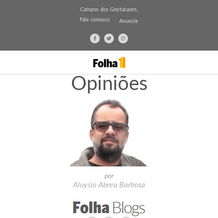
Campos dos Goytacazes,
Fale conosco
Anuncie
Opiniões
por
Aluysio Abreu Barbosa