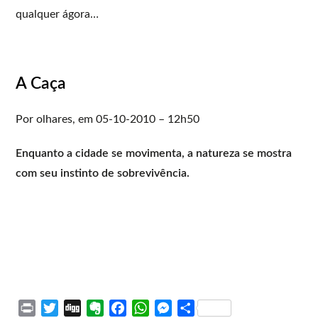
qualquer ágora…
A Caça
Por olhares, em 05-10-2010 – 12h50
Enquanto a cidade se movimenta, a natureza se mostra
com seu instinto de sobrevivência.
P
T
D
E
F
W
M
S