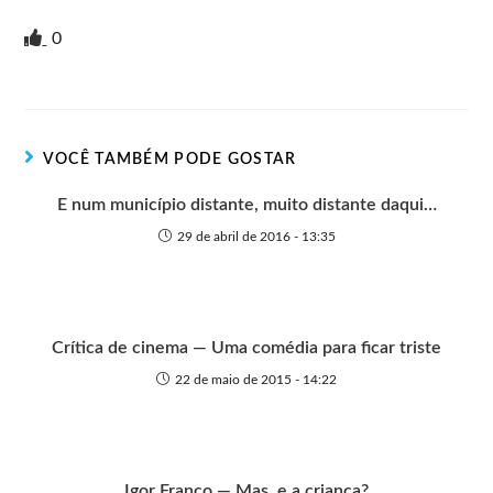
r
w
i
v
a
h
e
h
i
i
g
e
c
a
s
a
0
n
t
g
r
e
t
s
r
t
t
n
b
s
e
e
e
o
o
A
n
r
t
o
p
g
VOCÊ TAMBÉM PODE GOSTAR
e
k
p
e
r
E num município distante, muito distante daqui…
29 de abril de 2016 - 13:35
Crítica de cinema — Uma comédia para ficar triste
22 de maio de 2015 - 14:22
Igor Franco — Mas, e a criança?