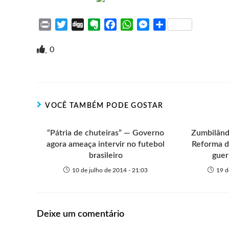
P
T
D
E
F
W
M
S
r
w
i
v
a
h
e
h
i
i
g
e
c
a
s
a
0
n
t
g
r
e
t
s
r
t
t
n
b
s
e
e
e
o
o
A
n
r
t
o
p
g
VOCÊ TAMBÉM PODE GOSTAR
e
k
p
e
r
“Pátria de chuteiras” — Governo
Zumbilând
agora ameaça intervir no futebol
Reforma d
brasileiro
guer
10 de julho de 2014 - 21:03
19 d
Deixe um comentário