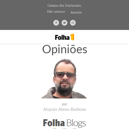
Campos dos Goytacazes,
Fale conosco
Anuncie
Opiniões
por
Aluysio Abreu Barbosa