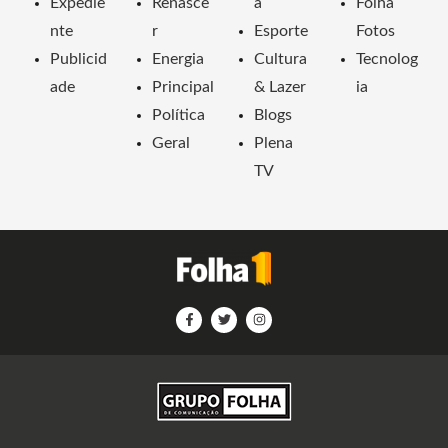
Expedie
Renasce
a
Folha
nte
r
Esporte
Fotos
Publicid
Energia
Cultura
Tecnolog
ade
Principal
& Lazer
ia
Política
Blogs
Geral
Plena
TV