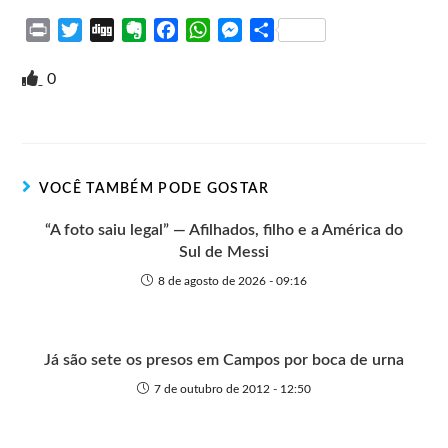
P
T
D
E
F
W
M
S
r
w
i
v
a
h
e
h
i
i
g
e
c
a
s
a
0
n
t
g
r
e
t
s
r
t
t
n
b
s
e
e
e
o
o
A
n
r
t
o
p
g
VOCÊ TAMBÉM PODE GOSTAR
e
k
p
e
r
“A foto saiu legal” — Afilhados, filho e a América do
Sul de Messi
8 de agosto de 2026 - 09:16
Já são sete os presos em Campos por boca de urna
7 de outubro de 2012 - 12:50