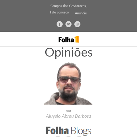
Campos dos Goytacazes,
Fale conosco
Anuncie
Opiniões
por
Aluysio Abreu Barbosa