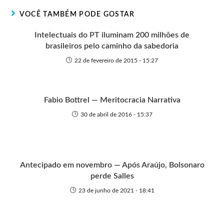
r
t
o
p
g
VOCÊ TAMBÉM PODE GOSTAR
e
k
p
e
r
Intelectuais do PT iluminam 200 milhões de
brasileiros pelo caminho da sabedoria
22 de fevereiro de 2015 - 15:27
Fabio Bottrel — Meritocracia Narrativa
30 de abril de 2016 - 15:37
Antecipado em novembro — Após Araújo, Bolsonaro
perde Salles
23 de junho de 2021 - 18:41