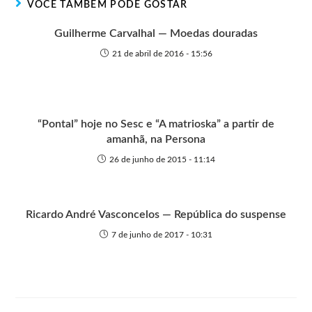
VOCÊ TAMBÉM PODE GOSTAR
e
k
p
e
r
Guilherme Carvalhal — Moedas douradas
21 de abril de 2016 - 15:56
“Pontal” hoje no Sesc e “A matrioska” a partir de
amanhã, na Persona
26 de junho de 2015 - 11:14
Ricardo André Vasconcelos — República do suspense
7 de junho de 2017 - 10:31