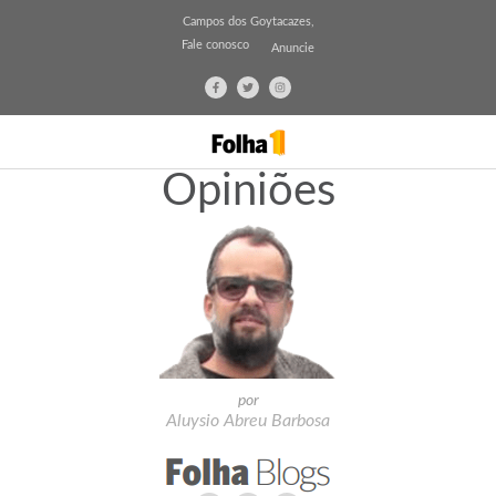
Campos dos Goytacazes,
Fale conosco
Anuncie
Opiniões
por
Aluysio Abreu Barbosa