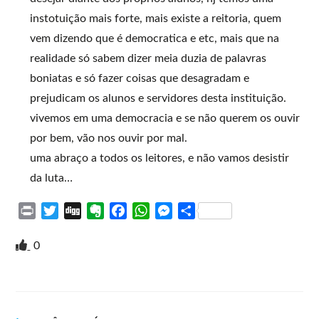
instotuição mais forte, mais existe a reitoria, quem
vem dizendo que é democratica e etc, mais que na
realidade só sabem dizer meia duzia de palavras
boniatas e só fazer coisas que desagradam e
prejudicam os alunos e servidores desta instituição.
vivemos em uma democracia e se não querem os ouvir
por bem, vão nos ouvir por mal.
uma abraço a todos os leitores, e não vamos desistir
da luta…
P
T
D
E
F
W
M
S
r
w
i
v
a
h
e
h
i
i
g
e
c
a
s
a
0
n
t
g
r
e
t
s
r
t
t
n
b
s
e
e
e
o
o
A
n
r
t
o
p
g