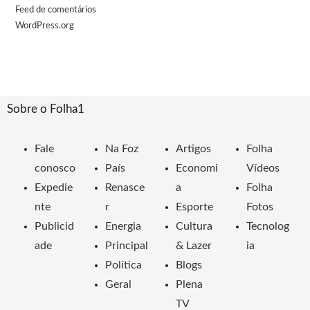
Feed de comentários
WordPress.org
Sobre o Folha1
Fale
Na Foz
Artigos
Folha
conosco
País
Economi
Vídeos
Expedie
Renasce
a
Folha
nte
r
Esporte
Fotos
Publicid
Energia
Cultura
Tecnolog
ade
Principal
& Lazer
ia
Política
Blogs
Geral
Plena
TV