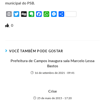
municipal do PSB.
P
T
D
E
F
W
M
S
r
w
i
v
a
h
e
h
i
i
g
e
c
a
s
a
0
n
t
g
r
e
t
s
r
t
t
n
b
s
e
e
e
o
o
A
n
r
t
o
p
g
VOCÊ TAMBÉM PODE GOSTAR
e
k
p
e
r
Prefeitura de Campos inaugura sala Marcelo Lessa
Bastos
16 de setembro de 2021 - 09:41
Crise
25 de maio de 2015 - 17:20