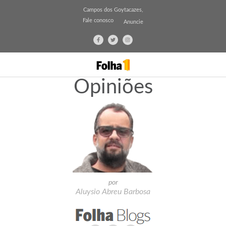
Campos dos Goytacazes,
Fale conosco
Anuncie
Opiniões
por
Aluysio Abreu Barbosa