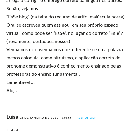
arroga a corrigir o emprego correto da língua nos outros.
Senão, vejamos:
“EsSe blog” (na falta do recurso de grifo, maiúscula nossa)
Ora, se escreveu quem assinou, em seu próprio espaço
virtual, como pode ser “EsSe”, no lugar do correto “EsTe”?
(novamente, destaques nossos)
Venhamos e convenhamos que, diferente de uma palavra
menos coloquial como altruísmo, a aplicação correta do
pronome demonstrativo é conhecimento ensinado pelas
professoras do ensino fundamental.
Lamentável …
Abçs
Luísa
15 DE JANEIRO DE 2012 - 19:33
RESPONDER
Isabel,