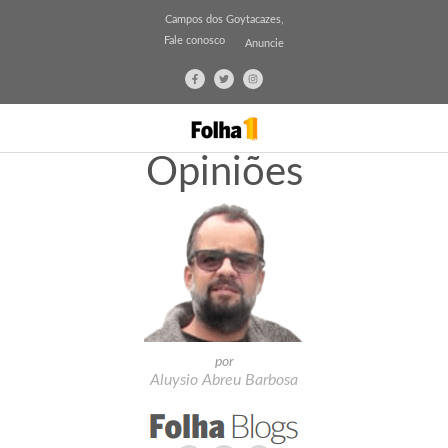
Campos dos Goytacazes,
Fale conosco
Anuncie
Opiniões
por
Aluysio Abreu Barbosa