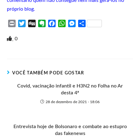
comentário quem não consegue nem mais gerá-los no
próprio blog.
P
T
D
E
F
W
M
S
r
w
i
v
a
h
e
h
i
i
g
e
c
a
s
a
0
n
t
g
r
e
t
s
r
t
t
n
b
s
e
e
e
o
o
A
n
r
t
o
p
g
VOCÊ TAMBÉM PODE GOSTAR
e
k
p
e
r
Covid, vacinação infantil e H3N2 no Folha no Ar
desta 4ª
28 de dezembro de 2021 - 18:06
Entrevista hoje de Bolsonaro e combate ao estupro
das fakenews