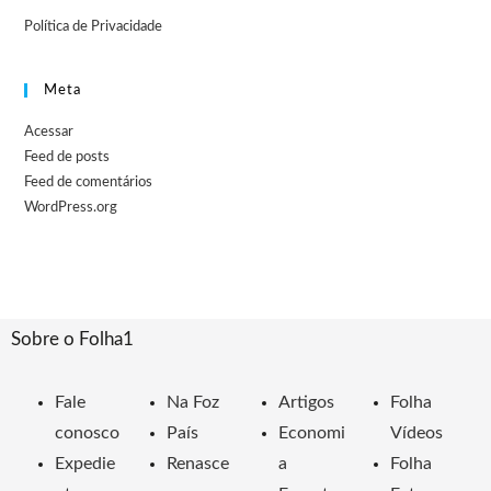
Política de Privacidade
Meta
Acessar
Feed de posts
Feed de comentários
WordPress.org
Sobre o Folha1
Fale
Na Foz
Artigos
Folha
conosco
País
Economi
Vídeos
Expedie
Renasce
a
Folha