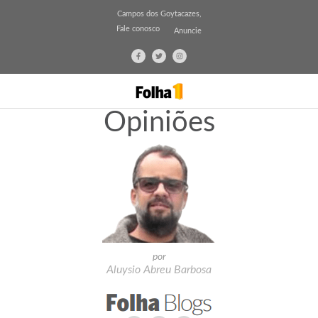
Campos dos Goytacazes,
Fale conosco
Anuncie
Opiniões
por
Aluysio Abreu Barbosa