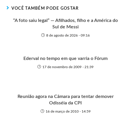
r
t
o
p
g
VOCÊ TAMBÉM PODE GOSTAR
e
k
p
e
r
“A foto saiu legal” — Afilhados, filho e a América do
Sul de Messi
8 de agosto de 2026 - 09:16
Ederval no tempo em que varria o Fórum
17 de novembro de 2009 - 21:39
Reunião agora na Câmara para tentar demover
Odisséia da CPI
16 de março de 2010 - 14:59