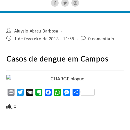
Aluysio Abreu Barbosa
1 de fevereiro de 2013 - 11:58
0 comentário
Casos de dengue em Campos
P
T
D
E
F
W
M
S
r
w
i
v
a
h
e
h
i
i
g
e
c
a
s
a
0
n
t
g
r
e
t
s
r
t
t
n
b
s
e
e
e
o
o
A
n