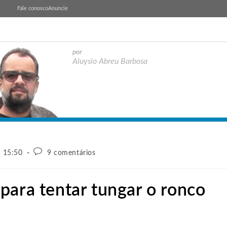
Fale conosco
Anuncie
por
Aluysio Abreu Barbosa
- 15:50
9 comentários
para tentar tungar o ronco