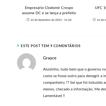
r
Empresário Clodomir Crespo
UFC 10
assume DC e se lança a prefeito
22 de dezembro de 2023 - 11:20
16 de 
ESTE POST TEM 9 COMENTÁRIOS
Grayce
Aluizinho, tudo bem que o governo ro
como se fosse outro para denegrir a i
companheiro ?? Sei que foi induzido a
menos, checado a informação. Me descu
Lamentável !!