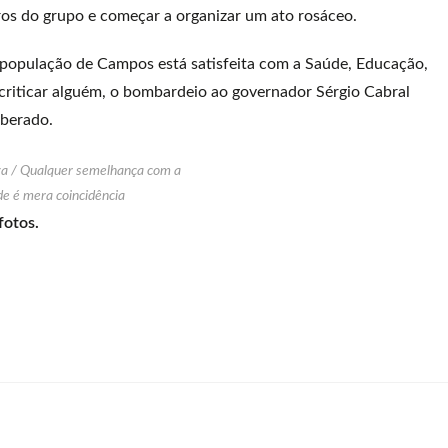
ceiros do grupo e começar a organizar um ato rosáceo.
a população de Campos está satisfeita com a Saúde, Educação,
criticar alguém, o bombardeio ao governador Sérgio Cabral
iberado.
va / Qualquer semelhança com a
de é mera coincidência
fotos.