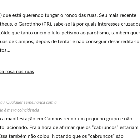
) que está querendo tungar o ronco das ruas. Seu mais recente
eus, o Garotinho (PR), sabe-se lá por quais interesses cruzado
istóide que tanto unem o lulo-petismo ao garotismo, também que
uas de Campos, depois de tentar e não conseguir desacreditá-lo
stos…
pa rosa nas ruas
va / Qualquer semelhança com a
de é mera coincidência
 para a manifestação em Campos reunir um pequeno grupo e não
oi acionado. Era a hora de afirmar que os “cabruncos” estariam
. Essa também não colou. Notando que os “cabruncos” são