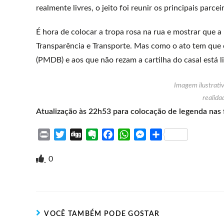
realmente livres, o jeito foi reunir os principais par
É hora de colocar a tropa rosa na rua e mostrar que 
Transparência e Transporte. Mas como o ato tem que 
(PMDB) e aos que não rezam a cartilha do casal está l
Imagem ilustrati
realida
Atualização às 22h53 para colocação de legenda nas 
P
T
D
E
F
W
M
S
r
w
i
v
a
h
e
h
i
i
g
e
c
a
s
a
0
n
t
g
r
e
t
s
r
t
t
n
b
s
e
e
e
o
o
A
n
r
t
o
p
g
VOCÊ TAMBÉM PODE GOSTAR
e
k
p
e