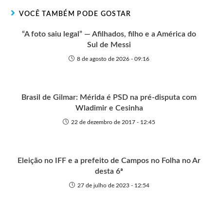
r
t
o
p
g
VOCÊ TAMBÉM PODE GOSTAR
e
k
p
e
r
“A foto saiu legal” — Afilhados, filho e a América do
Sul de Messi
8 de agosto de 2026 - 09:16
Brasil de Gilmar: Mérida é PSD na pré-disputa com
Wladimir e Cesinha
22 de dezembro de 2017 - 12:45
Eleição no IFF e a prefeito de Campos no Folha no Ar
desta 6ª
27 de julho de 2023 - 12:54