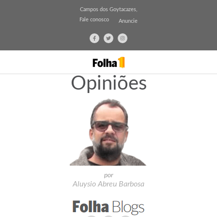
Campos dos Goytacazes,
Fale conosco
Anuncie
Opiniões
por
Aluysio Abreu Barbosa