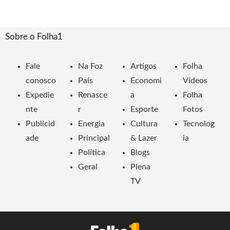
Sobre o Folha1
Fale
Na Foz
Artigos
Folha
conosco
País
Economi
Vídeos
Expedie
Renasce
a
Folha
nte
r
Esporte
Fotos
Publicid
Energia
Cultura
Tecnolog
ade
Principal
& Lazer
ia
Política
Blogs
Geral
Plena
TV