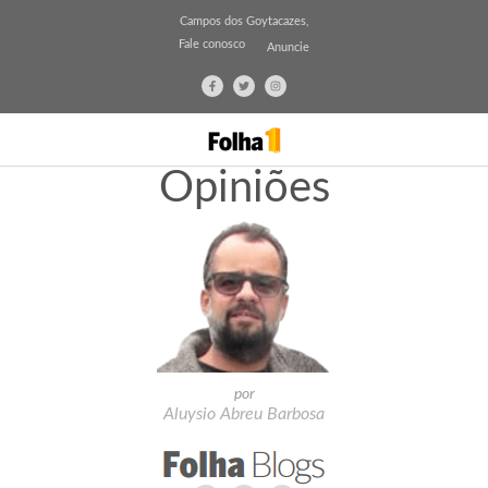
Campos dos Goytacazes,
Fale conosco
Anuncie
Opiniões
por
Aluysio Abreu Barbosa