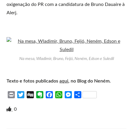
oxigenação do PR com a candidatura de Bruno Dauaire à
Alerj.
Na mesa, Wladimir, Bruno, Feijó, Neném, Edson e Suledil
Texto e fotos publicados
aqui
, no Blog do Neném.
P
T
D
E
F
W
M
S
r
w
i
v
a
h
e
h
i
i
g
e
c
a
s
a
0
n
t
g
r
e
t
s
r
t
t
n
b
s
e
e
e
o
o
A
n