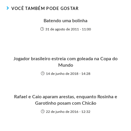
r
t
o
p
g
VOCÊ TAMBÉM PODE GOSTAR
e
k
p
e
r
Batendo uma bolinha
31 de agosto de 2011 - 11:00
Jogador brasileiro estreia com goleada na Copa do
Mundo
14 de junho de 2018 - 14:28
Rafael e Caio aparam arestas, enquanto Rosinha e
Garotinho posam com Chicão
22 de junho de 2016 - 12:32