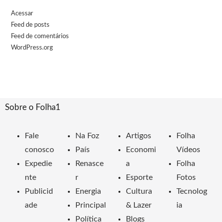
Acessar
Feed de posts
Feed de comentários
WordPress.org
Sobre o Folha1
Fale
Na Foz
Artigos
Folha
conosco
País
Economi
Vídeos
Expedie
Renasce
a
Folha
nte
r
Esporte
Fotos
Publicid
Energia
Cultura
Tecnolog
ade
Principal
& Lazer
ia
Política
Blogs