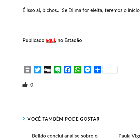
É isso aí, bichos… Se Dilma for eleita, teremos o iníci
Publicado
aqui
, no Estadão
P
T
D
E
F
W
M
S
r
w
i
v
a
h
e
h
i
i
g
e
c
a
s
a
0
n
t
g
r
e
t
s
r
t
t
n
b
s
e
e
e
o
o
A
n
r
t
o
p
g
VOCÊ TAMBÉM PODE GOSTAR
e
k
p
e
r
Belido concluí análise sobre o
Paula Vig