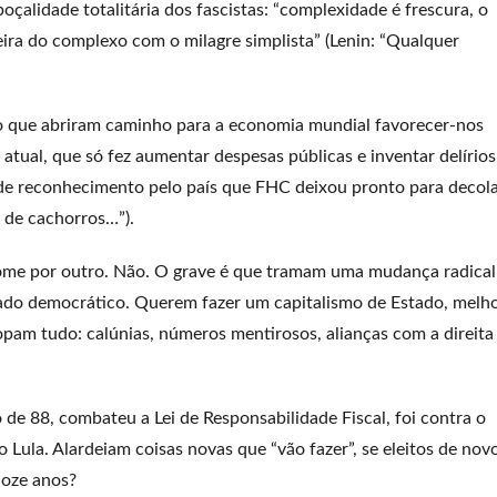
alidade totalitária dos fascistas: “complexidade é frescura, o
rreira do complexo com o milagre simplista” (Lenin: “Qualquer
o que abriram caminho para a economia mundial favorecer-nos
atual, que só fez aumentar despesas públicas e inventar delírios
de reconhecimento pelo país que FHC deixou pronto para decol
o de cachorros…”).
 nome por outro. Não. O grave é que tramam uma mudança radical
ado democrático. Querem fazer um capitalismo de Estado, melh
opam tudo: calúnias, números mentirosos, alianças com a direita
e 88, combateu a Lei de Responsabilidade Fiscal, foi contra o
 Lula. Alardeiam coisas novas que “vão fazer”, se eleitos de nov
doze anos?