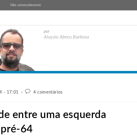
Fale conosco
Anuncie
por
Aluysio Abreu Barbosa
4 - 17:01
4 comentários
vide entre uma esquerda
 pré-64