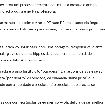
declarou um professor emérito da USP; ela idealiza o antigo
como acha outra emérita professora.
 se manter no poder e virar o PT num PRI mexicano; ela finge
ia, ela ama o Lula, seu operário mágico que encarnou o populism
mas” eram voluntariosas, com uma coragem irresponsável diante
ais grave do que os hippies da época; era uma liberdade
erdade e luta. Até respeitável.
racia era uma instituição “burguesa”. Ela se considerava e se ach
tá “por dentro” da verdade, da chamada “linha justa” que
ade que a liberdade é preciosa; tão preciosa que precisa ser
tras que conheci (inclusive eu mesmo — oh, delícia de ser melhor