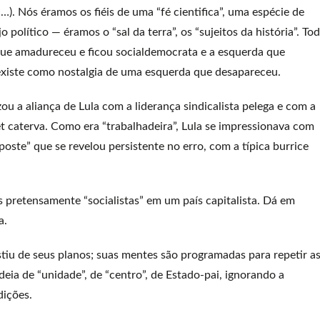
…). Nós éramos os fiéis de uma “fé cientifica”, uma espécie de
 político — éramos o “sal da terra”, os “sujeitos da história”. To
a que amadureceu e ficou socialdemocrata e a esquerda que
a existe como nostalgia de uma esquerda que desapareceu.
ou a aliança de Lula com a liderança sindicalista pelega e com a
et caterva. Como era “trabalhadeira”, Lula se impressionava com
poste” que se revelou persistente no erro, com a típica burrice
 pretensamente “socialistas” em um país capitalista. Dá em
a.
stiu de seus planos; suas mentes são programadas para repetir a
deia de “unidade”, de “centro”, de Estado-pai, ignorando a
dições.