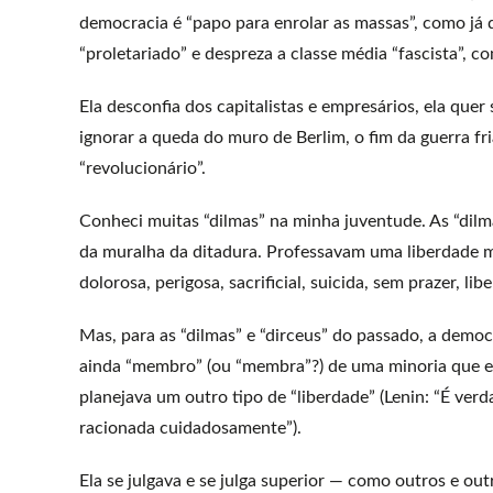
democracia é “papo para enrolar as massas”, como já 
“proletariado” e despreza a classe média “fascista”, 
Ela desconfia dos capitalistas e empresários, ela quer
ignorar a queda do muro de Berlim, o fim da guerra fr
“revolucionário”.
Conheci muitas “dilmas” na minha juventude. As “dil
da muralha da ditadura. Professavam uma liberdade m
dolorosa, perigosa, sacrificial, suicida, sem prazer, lib
Mas, para as “dilmas” e “dirceus” do passado, a democ
ainda “membro” (ou “membra”?) de uma minoria que es
planejava um outro tipo de “liberdade” (Lenin: “É verd
racionada cuidadosamente”).
Ela se julgava e se julga superior — como outros e ou