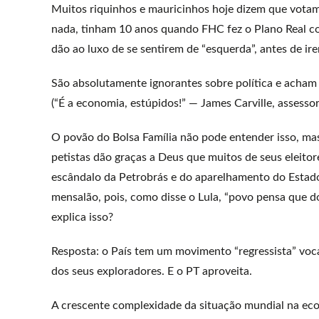
Muitos riquinhos e mauricinhos hoje dizem que votam
nada, tinham 10 anos quando FHC fez o Plano Real con
dão ao luxo de se sentirem de “esquerda”, antes de ir
São absolutamente ignorantes sobre política e acham 
(“É a economia, estúpidos!” — James Carville, assesso
O povão do Bolsa Família não pode entender isso, ma
petistas dão graças a Deus que muitos de seus eleitor
escândalo da Petrobrás e do aparelhamento do Esta
mensalão, pois, como disse o Lula, “povo pensa que d
explica isso?
Resposta: o País tem um movimento “regressista” vocac
dos seus exploradores. E o PT aproveita.
A crescente complexidade da situação mundial na econ