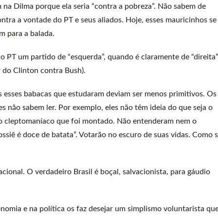
 na Dilma porque ela seria “contra a pobreza”. Não sabem de
tra a vontade do PT e seus aliados. Hoje, esses mauricinhos se
em para a balada.
o PT um partido de “esquerda”, quando é claramente de “direita
r do Clinton contra Bush).
s esses babacas que estudaram deviam ser menos primitivos. Os
es não sabem ler. Por exemplo, eles não têm ideia do que seja o
do cleptomaníaco que foi montado. Não entenderam nem o
ossiê é doce de batata”. Votarão no escuro de suas vidas. Como 
ional. O verdadeiro Brasil é boçal, salvacionista, para gáudio
omia e na política os faz desejar um simplismo voluntarista qu