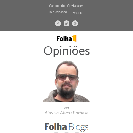
Campos dos Goytacazes,
Fale conosco
Anuncie
Opiniões
por
Aluysio Abreu Barbosa