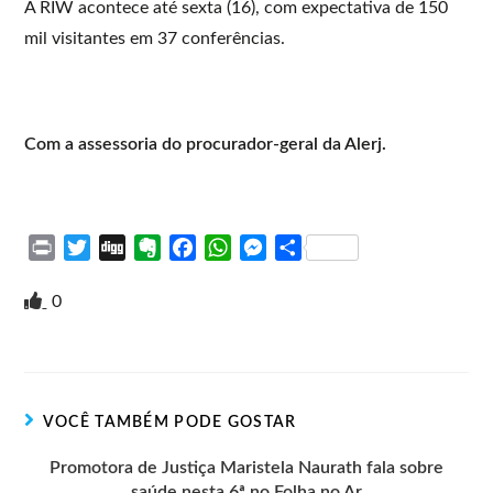
A RIW acontece até sexta (16), com expectativa de 150
mil visitantes em 37 conferências.
Com a assessoria do procurador-geral da Alerj.
P
T
D
E
F
W
M
S
r
w
i
v
a
h
e
h
i
i
g
e
c
a
s
a
0
n
t
g
r
e
t
s
r
t
t
n
b
s
e
e
e
o
o
A
n
r
t
o
p
g
VOCÊ TAMBÉM PODE GOSTAR
e
k
p
e
r
Promotora de Justiça Maristela Naurath fala sobre
saúde nesta 6ª no Folha no Ar