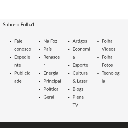
Sobre o Folha1
Fale
Na Foz
Artigos
Folha
conosco
País
Economi
Vídeos
Expedie
Renasce
a
Folha
nte
r
Esporte
Fotos
Publicid
Energia
Cultura
Tecnolog
ade
Principal
& Lazer
ia
Política
Blogs
Geral
Plena
TV